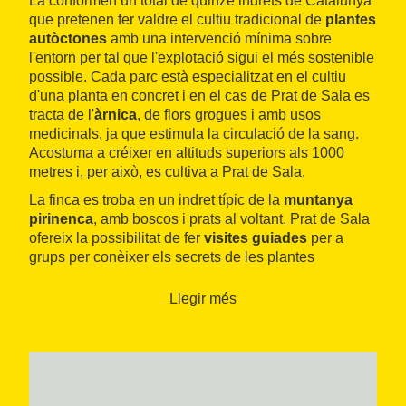
La conformen un total de quinze indrets de Catalunya
que pretenen fer valdre el cultiu tradicional de
plantes
autòctones
amb una intervenció mínima sobre
l'entorn per tal que l'explotació sigui el més sostenible
possible. Cada parc està especialitzat en el cultiu
d'una planta en concret i en el cas de Prat de Sala es
tracta de l'
àrnica
, de flors grogues i amb usos
medicinals, ja que estimula la circulació de la sang.
Acostuma a créixer en altituds superiors als 1000
metres i, per això, es cultiva a Prat de Sala.
La finca es troba en un indret típic de la
muntanya
pirinenca
, amb boscos i prats al voltant. Prat de Sala
ofereix la possibilitat de fer
visites guiades
per a
grups per conèixer els secrets de les plantes
aromàtiques i medicinals. En realitzen, sobretot, per a
escolars de totes les edats, però també hi ha xerrades
Llegir més
i tallers per al públic en general.
A banda dels productes de la xarxa Parc de les Olors,
també cultiven altres plantes com romaní o menta,
amb les quals fan infusions, condiments i altres
productes d'elaboració artesana que es troben a