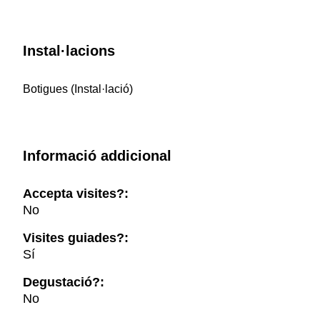
Instal·lacions
Botigues (Instal·lació)
Informació addicional
Accepta visites?:
No
Visites guiades?:
Sí
Degustació?:
No