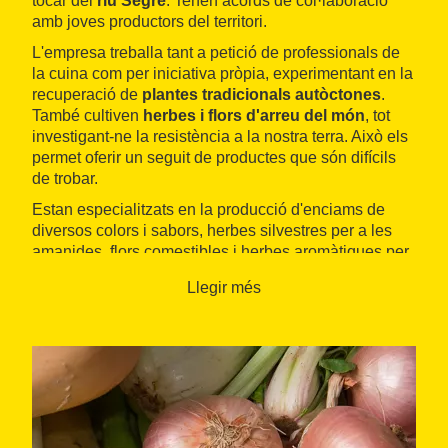
tocar del
riu Segre
. Tenen acords de col·laboració
amb joves productors del territori.
L'empresa treballa tant a petició de professionals de
la cuina com per iniciativa pròpia, experimentant en la
recuperació de
plantes tradicionals autòctones
.
També cultiven
herbes i flors d'arreu del món
, tot
investigant-ne la resistència a la nostra terra. Això els
permet oferir un seguit de productes que són difícils
de trobar.
Estan especialitzats en la producció d'enciams de
diversos colors i sabors, herbes silvestres per a les
amanides, flors comestibles i herbes aromàtiques per
a la cuina. Treballen per a grans centres de distribució
Llegir més
i altres establiments, però també ofereixen els
productes als visitants a la seva
agrobotiga
.