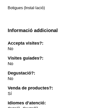
Botigues (Instal·lació)
Informació addicional
Accepta visites?:
No
Visites guiades?:
No
Degustació?:
No
Venda de productes?:
Sí
Idiomes d’atenció: