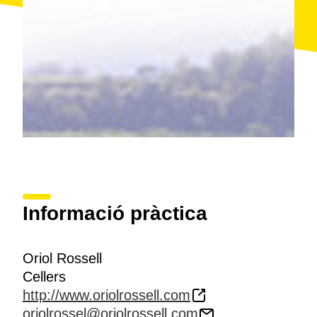
qualsevol impuresa, com ara restes de fulles o de
fusta, o fins i tot raïms una mica verds o en mal estat.
Les instal·lacions d'Oriol Rossell es troben a
Can
Cassanyes
, un mas a quatre vents que data, com a
mínim, del segle XVII. El celler ocupa un edifici annex
a la masia, d'
estil modernista
, construït l'any 1908.
Les visites a les instal·lacions inclouen una
presentació a les
vinyes
, un recorregut pel
celler
de
vinificació, les
caves
i les línies de desgorjament i
embotellament, a més d'una
degustació
.
Informació pràctica
Oriol Rossell
Cellers
http://www.oriolrossell.com
oriolrossel@oriolrossell.com