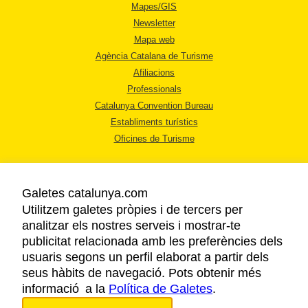
Mapes/GIS
Newsletter
Mapa web
Agència Catalana de Turisme
Afiliacions
Professionals
Catalunya Convention Bureau
Establiments turístics
Oficines de Turisme
Galetes catalunya.com
Utilitzem galetes pròpies i de tercers per
analitzar els nostres serveis i mostrar-te
AVÍS LEGAL
publicitat relacionada amb les preferències dels
POLÍTICA DE PRIVACITAT
usuaris segons un perfil elaborat a partir dels
COOKIES
seus hàbits de navegació. Pots obtenir més
informació a la
Política de Galetes
ACCESSIBILITAT
.