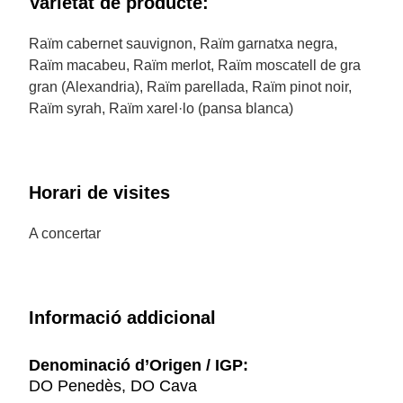
Varietat de producte:
Raïm cabernet sauvignon, Raïm garnatxa negra,
Raïm macabeu, Raïm merlot, Raïm moscatell de gra
gran (Alexandria), Raïm parellada, Raïm pinot noir,
Raïm syrah, Raïm xarel·lo (pansa blanca)
Horari de visites
A concertar
Informació addicional
Denominació d’Origen / IGP:
DO Penedès, DO Cava