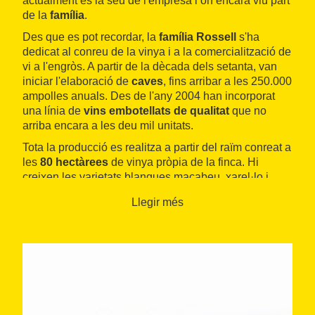
actualment és la seu de l'empresa i on encara viu part
de la
família
.
Des que es pot recordar, la
família Rossell
s'ha
dedicat al conreu de la vinya i a la comercialització de
vi a l'engròs. A partir de la dècada dels setanta, van
iniciar l'elaboració de
caves
, fins arribar a les 250.000
ampolles anuals. Des de l'any 2004 han incorporat
una línia de
vins embotellats de qualitat
que no
arriba encara a les deu mil unitats.
Tota la producció es realitza a partir del raïm conreat a
les
80 hectàrees
de vinya pròpia de la finca. Hi
creixen les varietats blanques macabeu, xarel·lo i
parellada, i les negres merlot, cabernet sauvignon i
Llegir més
sirà. Només compren a altres viticultors el raïm de
trepat, que utilitzen per al cava rosat.
La
cura pels detalls
amb què realitzen la producció
es pot veure ja a la verema. Es fa a mà, amb molta
cura. Després es porta el raïm al celler i s'aboca sobre
una taula equipada amb una cinta transportadora, on
hi ha dues o quatre persones triant el raïm i eliminant