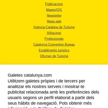
Publicacions
Mapes/GIS
Newsletter
Mapa web
Agència Catalana de Turisme
Afiliacions
Professionals
Catalunya Convention Bureau
Establiments turístics
Oficines de Turisme
Galetes catalunya.com
Utilitzem galetes pròpies i de tercers per
analitzar els nostres serveis i mostrar-te
AVÍS LEGAL
publicitat relacionada amb les preferències dels
POLÍTICA DE PRIVACITAT
usuaris segons un perfil elaborat a partir dels
COOKIES
seus hàbits de navegació. Pots obtenir més