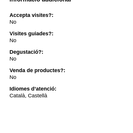
Accepta visites?:
No
Visites guiades?:
No
Degustació?:
No
Venda de productes?:
No
Idiomes d’atenció:
Català, Castellà