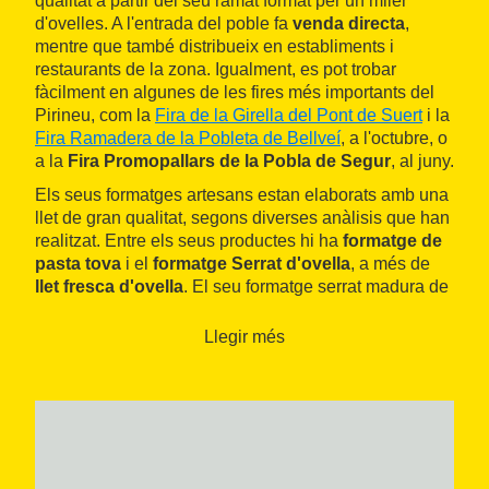
qualitat a partir del seu ramat format per un miler
d'ovelles. A l'entrada del poble fa
venda directa
,
mentre que també distribueix en establiments i
restaurants de la zona. Igualment, es pot trobar
fàcilment en algunes de les fires més importants del
Pirineu, com la
Fira de la Girella del Pont de Suert
i la
Fira Ramadera de la Pobleta de Bellveí
, a l'octubre, o
a la
Fira Promopallars de la Pobla de Segur
, al juny.
Els seus formatges artesans estan elaborats amb una
llet de gran qualitat, segons diverses anàlisis que han
realitzat. Entre els seus productes hi ha
formatge de
pasta tova
i el
formatge Serrat d'ovella
, a més de
llet fresca d'ovella
. El seu formatge serrat madura de
sis mesos a un any, fet que li dona unes
característiques especials. Or Blanc de Corroncui
Llegir més
ofereix la possibilitat de visitar la seva explotació.