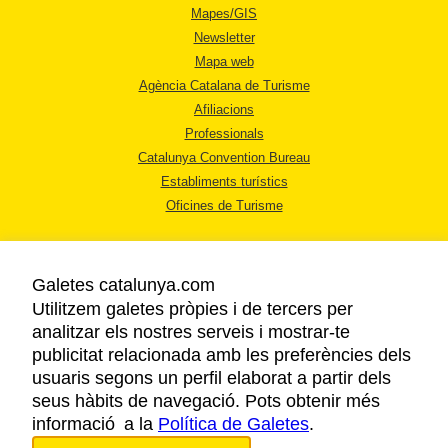
Mapes/GIS
Newsletter
Mapa web
Agència Catalana de Turisme
Afiliacions
Professionals
Catalunya Convention Bureau
Establiments turístics
Oficines de Turisme
Galetes catalunya.com
Utilitzem galetes pròpies i de tercers per
analitzar els nostres serveis i mostrar-te
AVÍS LEGAL
publicitat relacionada amb les preferències dels
POLÍTICA DE PRIVACITAT
usuaris segons un perfil elaborat a partir dels
COOKIES
seus hàbits de navegació. Pots obtenir més
informació a la
Política de Galetes
ACCESSIBILITAT
.