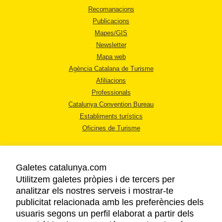
Recomanacions
Publicacions
Mapes/GIS
Newsletter
Mapa web
Agència Catalana de Turisme
Afiliacions
Professionals
Catalunya Convention Bureau
Establiments turístics
Oficines de Turisme
Galetes catalunya.com
Utilitzem galetes pròpies i de tercers per
analitzar els nostres serveis i mostrar-te
AVÍS LEGAL
publicitat relacionada amb les preferències dels
POLÍTICA DE PRIVACITAT
usuaris segons un perfil elaborat a partir dels