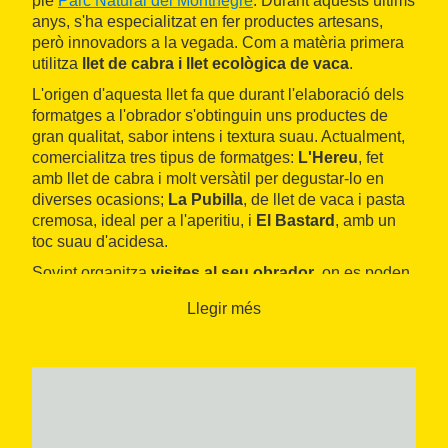
ple
Parc Natural del Montnegre
. Durant aquests últims
anys, s'ha especialitzat en fer productes artesans,
però innovadors a la vegada. Com a matèria primera
utilitza
llet de cabra i llet ecològica de vaca
.
L'origen d'aquesta llet fa que durant l'elaboració dels
formatges a l'obrador s'obtinguin uns productes de
gran qualitat, sabor intens i textura suau. Actualment,
comercialitza tres tipus de formatges:
L'Hereu
, fet
amb llet de cabra i molt versàtil per degustar-lo en
diverses ocasions;
La Pubilla
, de llet de vaca i pasta
cremosa, ideal per a l'aperitiu, i
El Bastard
, amb un
toc suau d'acidesa.
Sovint organitza
visites al seu obrador
, on es poden
adquirir els formatges, i també fan tasts o vermuts
Llegir més
acompanyats dels seus productes. També es troba a
algunes botigues d'alimentació de la zona.