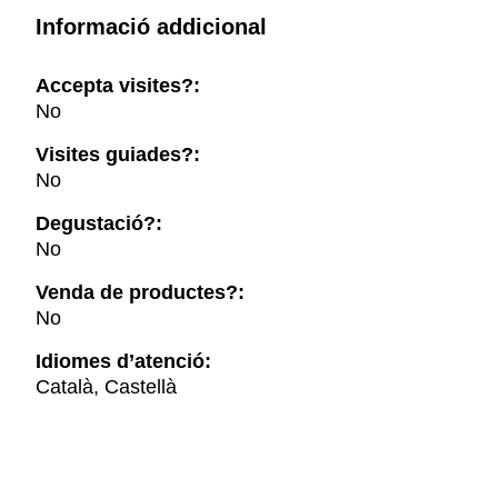
Informació addicional
Accepta visites?:
No
Visites guiades?:
No
Degustació?:
No
Venda de productes?:
No
Idiomes d’atenció:
Català, Castellà