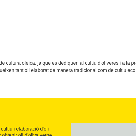
 cultura oleica, ja que es dediquen al cultiu d'oliveres i a la pr
eixen tant oli elaborat de manera tradicional com de cultiu eco
ultiu i elaboració d'oli
btenir oli d'oliva verge