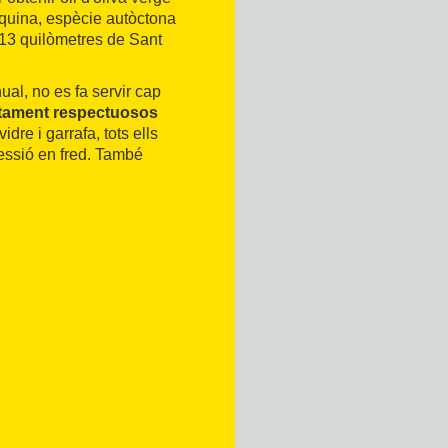
bequina, espècie autòctona
a 13 quilòmetres de Sant
al, no es fa servir cap
ltament respectuosos
dre i garrafa, tots ells
essió en fred. També