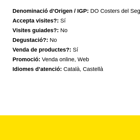
Denominació d’Origen / IGP:
DO Costers del Seg
Accepta visites?:
Sí
Visites guiades?:
No
Degustació?:
No
Venda de productes?:
Sí
Promoció:
Venda online, Web
Idiomes d’atenció:
Català, Castellà