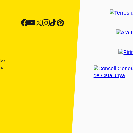
ics
me