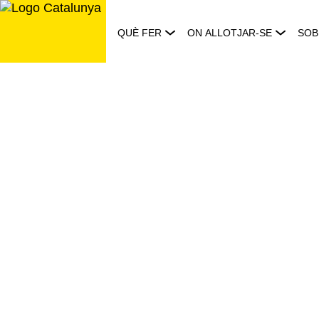
Saltar
al
QUÈ FER
ON ALLOTJAR-SE
SOB
contingut