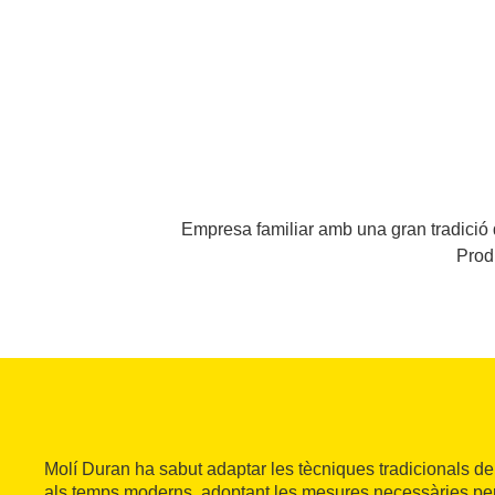
Empresa familiar amb una gran tradició de
Produ
Molí Duran ha sabut adaptar les tècniques tradicionals de c
als temps moderns, adoptant les mesures necessàries per o