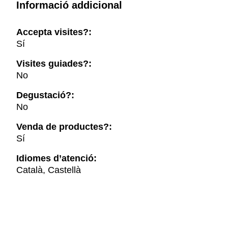
Informació addicional
Accepta visites?:
Sí
Visites guiades?:
No
Degustació?:
No
Venda de productes?:
Sí
Idiomes d’atenció:
Català, Castellà