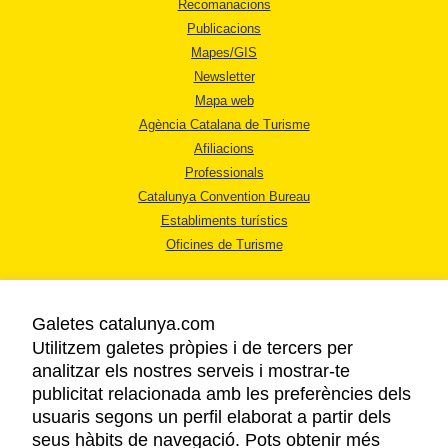
Recomanacions
Publicacions
Mapes/GIS
Newsletter
Mapa web
Agència Catalana de Turisme
Afiliacions
Professionals
Catalunya Convention Bureau
Establiments turístics
Oficines de Turisme
Galetes catalunya.com
Utilitzem galetes pròpies i de tercers per
analitzar els nostres serveis i mostrar-te
AVÍS LEGAL
publicitat relacionada amb les preferències dels
POLÍTICA DE PRIVACITAT
usuaris segons un perfil elaborat a partir dels
COOKIES
seus hàbits de navegació. Pots obtenir més