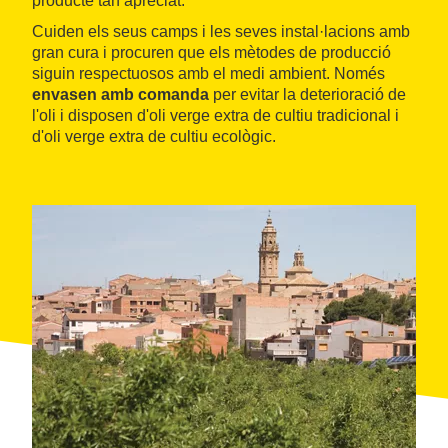
producte tan apreciat.
Cuiden els seus camps i les seves instal·lacions amb
gran cura i procuren que els mètodes de producció
siguin respectuosos amb el medi ambient. Només
envasen amb comanda
per evitar la deterioració de
l'oli i disposen d'oli verge extra de cultiu tradicional i
d'oli verge extra de cultiu ecològic.