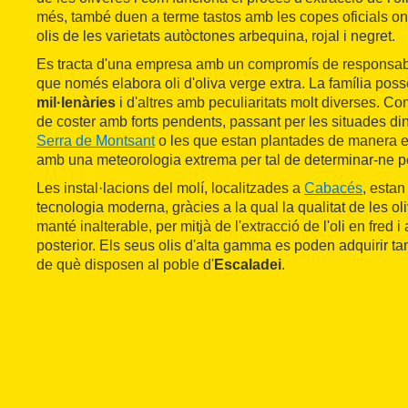
més, també duen a terme tastos amb les copes oficials on
olis de les varietats autòctones arbequina, rojal i negret.
Es tracta d'una empresa amb un compromís de responsabili
que només elabora oli d'oliva verge extra. La família poss
mil·lenàries
i d'altres amb peculiaritats molt diverses. 
de coster amb forts pendents, passant per les situades di
Serra de Montsant
o les que estan plantades de manera 
amb una meteorologia extrema per tal de determinar-ne po
Les instal·lacions del molí, localitzades a
Cabacés
, esta
tecnologia moderna, gràcies a la qual la qualitat de les ol
manté inalterable, per mitjà de l'extracció de l'oli en fred
posterior. Els seus olis d'alta gamma es poden adquirir t
de què disposen al poble d'
Escaladei
.