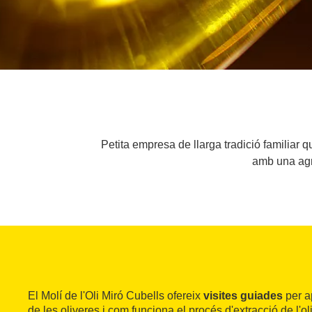
Petita empresa de llarga tradició familiar q
amb una agri
El Molí de l'Oli Miró Cubells ofereix
visites guiades
per a
de les oliveres i com funciona el procés d'extracció de l'oli