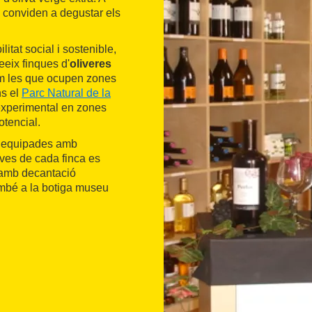
 conviden a degustar els
tat social i sostenible,
eeix finques d'
oliveres
Com les que ocupen zones
ns el
Parc Natural de la
experimental en zones
tencial.
n equipades amb
ives de cada finca es
 i amb decantació
ambé a la botiga museu