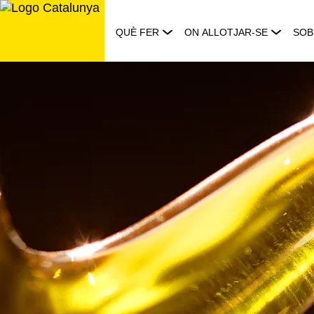
Saltar
al
QUÈ FER
ON ALLOTJAR-SE
SOB
contingut