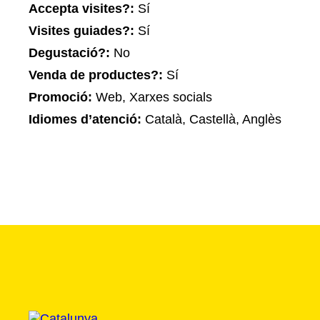
Accepta visites?:
Sí
Visites guiades?:
Sí
Degustació?:
No
Venda de productes?:
Sí
Promoció:
Web, Xarxes socials
Idiomes d’atenció:
Català, Castellà, Anglès