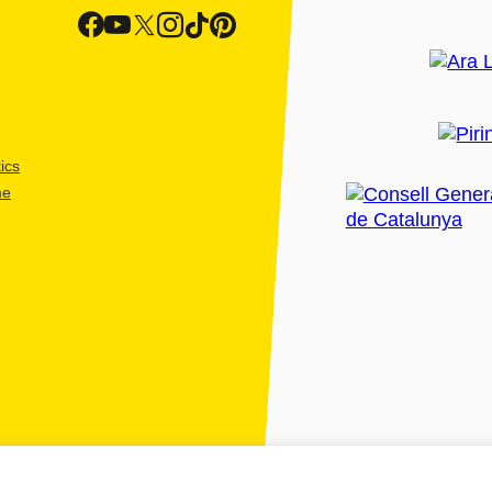
ics
me