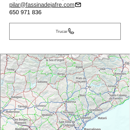
pilar@fassinadejafre.com
650 971 836
Trucar