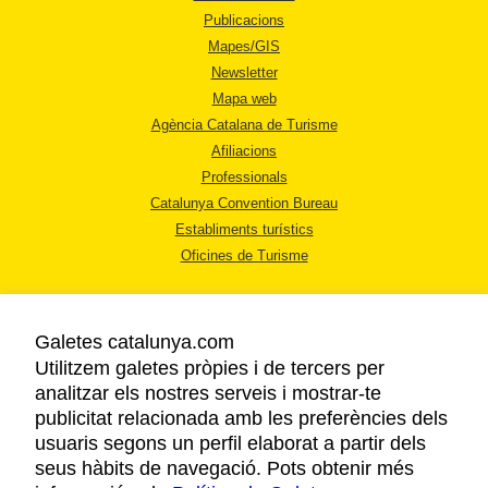
Publicacions
Mapes/GIS
Newsletter
Mapa web
Agència Catalana de Turisme
Afiliacions
Professionals
Catalunya Convention Bureau
Establiments turístics
Oficines de Turisme
Galetes catalunya.com
Utilitzem galetes pròpies i de tercers per
analitzar els nostres serveis i mostrar-te
AVÍS LEGAL
publicitat relacionada amb les preferències dels
POLÍTICA DE PRIVACITAT
usuaris segons un perfil elaborat a partir dels
COOKIES
seus hàbits de navegació. Pots obtenir més