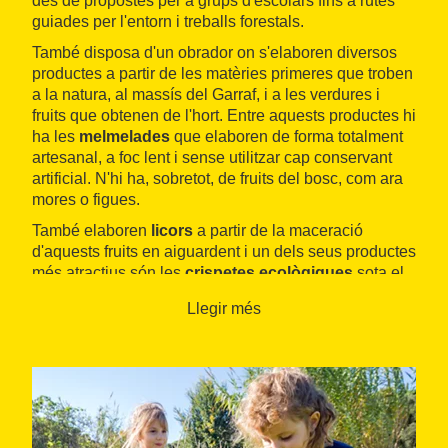
des de propostes per a grups d'escolars fins a rutes
guiades per l'entorn i treballs forestals.
També disposa d'un obrador on s'elaboren diversos
productes a partir de les matèries primeres que troben
a la natura, al massís del Garraf, i a les verdures i
fruits que obtenen de l'hort. Entre aquests productes hi
ha les
melmelades
que elaboren de forma totalment
artesanal, a foc lent i sense utilitzar cap conservant
artificial. N'hi ha, sobretot, de fruits del bosc, com ara
mores o figues.
També elaboren
licors
a partir de la maceració
d'aquests fruits en aiguardent i un dels seus productes
més atractius són les
crispetes ecològiques
sota el
nom
Pip Pop
, un producte d'alta qualitat i de sabor
Llegir més
únic. La seva especialitat són les crispetes dolces,
fetes amb blat de moro, oli i sucre.