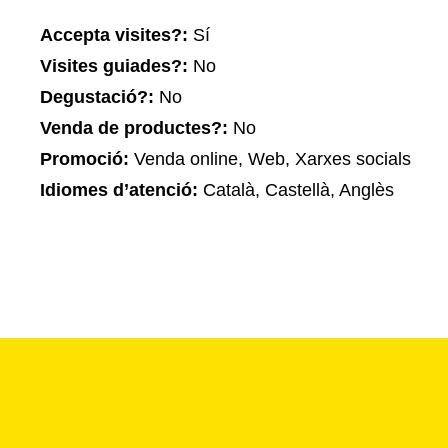
Accepta visites?:
Sí
Visites guiades?:
No
Degustació?:
No
Venda de productes?:
No
Promoció:
Venda online, Web, Xarxes socials
Idiomes d’atenció:
Català, Castellà, Anglès