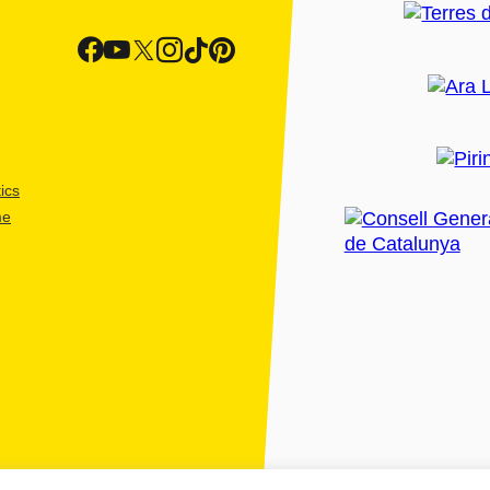
ics
me