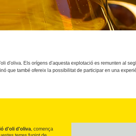
li d'oliva. Els orígens d'aquesta explotació es remunten al segl
sinó que també ofereix la possibilitat de participar en una experiè
 d'oli d'oliva
, comença
uestes terres fugint de