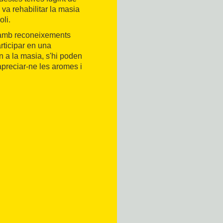
va rehabilitar la masia
oli.
i amb reconeixements
articipar en una
n a la masia, s'hi poden
 apreciar-ne les aromes i