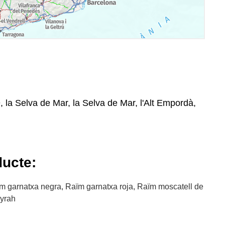
, la Selva de Mar, la Selva de Mar, l'Alt Empordà,
ducte:
m garnatxa negra, Raïm garnatxa roja, Raïm moscatell de
syrah