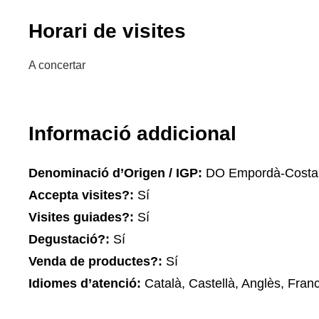
Horari de visites
A concertar
Informació addicional
Denominació d’Origen / IGP:
DO Empordà-Costa
Accepta visites?:
Sí
Visites guiades?:
Sí
Degustació?:
Sí
Venda de productes?:
Sí
Idiomes d’atenció:
Català, Castellà, Anglès, Fran