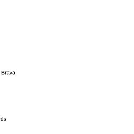
 Brava
cès