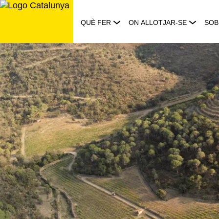
Saltar
al
QUÈ FER
ON ALLOTJAR-SE
SOB
contingut