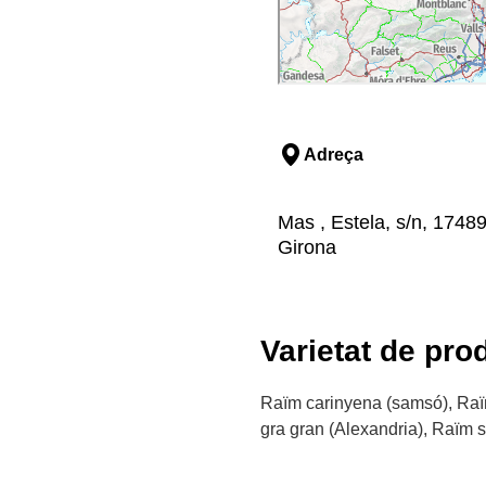
Adreça
Mas , Estela, s/n, 17489
Girona
Varietat de pro
Raïm carinyena (samsó), Raï
gra gran (Alexandria), Raïm 