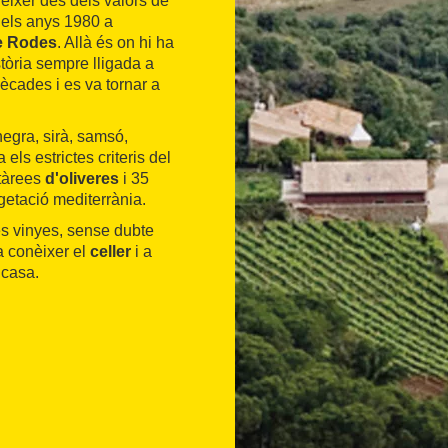
éixer des dels valors de
dels anys 1980 a
e Rodes
. Allà és on hi ha
tòria sempre lligada a
ècades i es va tornar a
egra, sirà, samsó,
els estrictes criteris del
ctàrees
d'oliveres
i 35
getació mediterrània.
es vinyes, sense dubte
a conèixer el
celler
i a
 casa.