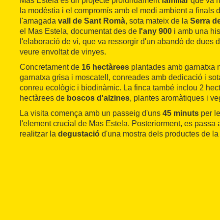
Mas Estela és un projecte profundament
familiar
que va n
la modèstia i el compromís amb el medi ambient a finals 
l'amagada
vall de Sant Romà
, sota mateix de la
Serra d
el Mas Estela, documentat des de
l'any 900
i amb una his
l'elaboració de vi, que va ressorgir d'un abandó de dues d
veure envoltat de vinyes.
Concretament de
16 hectàrees
plantades amb garnatxa n
garnatxa grisa i moscatell, conreades amb dedicació i sota 
conreu ecològic i biodinàmic. La finca també inclou 2 he
hectàrees de
boscos d'alzines
, plantes aromàtiques i ve
La visita comença amb un passeig d'uns
45 minuts
per l
l'element crucial de Mas Estela. Posteriorment, es passa 
realitzar la
degustació
d'una mostra dels productes de la