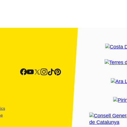
ics
me