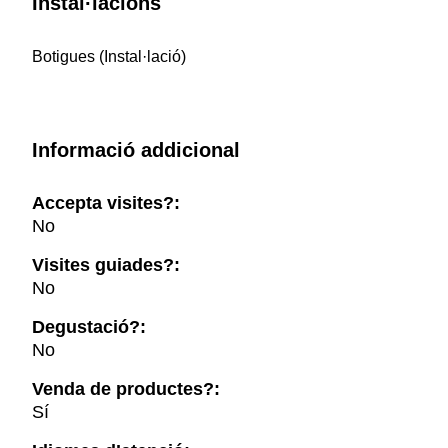
Instal·lacions
Botigues (Instal·lació)
Informació addicional
Accepta visites?:
No
Visites guiades?:
No
Degustació?:
No
Venda de productes?:
Sí