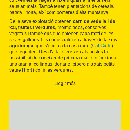
cultiven els farratges amb els quals alimenten els
seus animals. També tenen plantacions de cereals,
patata i horta, així com pomeres d'alta muntanya.
De la seva explotació obtenen
carn de vedella i de
xai
,
fruites i verdures
, melmelades, conserves
vegetals i també ous que obtenen cada matí de les
seves gallines. Els comercialitzen a través de la seva
agrobotiga
, que s'ubica a la casa rural (
Cal Gintó
)
que regenten. Des d'allà, ofereixen als hostes la
possibilitat de conèixer de primera mà com funciona
una granja, collir ous, donar el biberó als xais petits,
veure l'hort i collir les verdures.
Llegir més