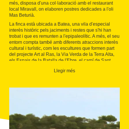
més, disposa d'una col·laboració amb el restaurant
local Miravall, on elaboren postres dedicades a l'oli
Mas Beturià.
La finca està ubicada a Batea, una vila d'especial
interès històric pels jaciments i restes que s'hi han
trobat i que es remunten a l'epipaleolític. A més, el seu
entorn compta també amb diferents atraccions interès
cultural i turístic, com les escultures que formen part
del projecte Art al Ras, la Via Verda de la Terra Alta,
els Espais de la Batalla de l'Ebre, el camí de Sant
Jaume o els ports de Tortosa-Beseit.
Llegir més