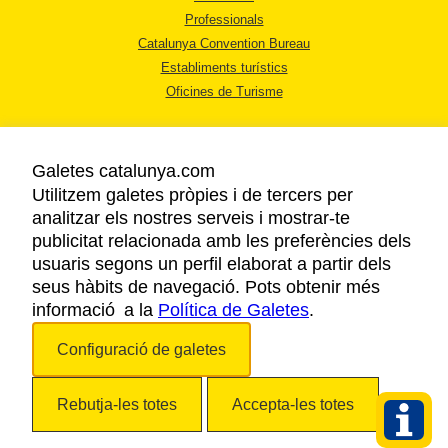
Professionals
Catalunya Convention Bureau
Establiments turístics
Oficines de Turisme
Galetes catalunya.com
Utilitzem galetes pròpies i de tercers per
analitzar els nostres serveis i mostrar-te
AVÍS LEGAL
publicitat relacionada amb les preferències dels
POLÍTICA DE PRIVACITAT
usuaris segons un perfil elaborat a partir dels
COOKIES
seus hàbits de navegació. Pots obtenir més
informació a la
Política de Galetes
ACCESSIBILITAT
.
Configuració de galetes
Copyright © 2026. Agència Catalana de Turisme. Tots els drets reservats.
Rebutja-les totes
Accepta-les totes