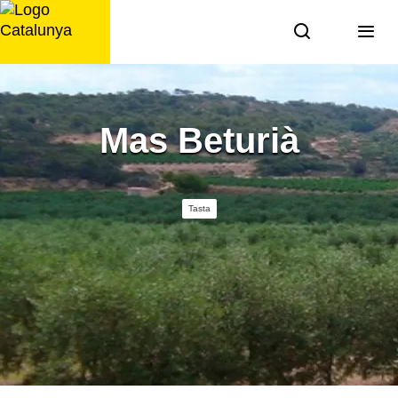
Saltar
al
contingut
Mas Beturià
Tasta