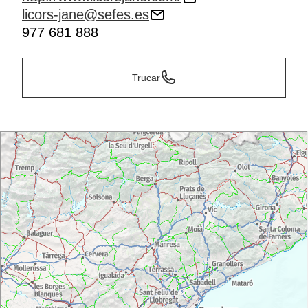
licors-jane@sefes.es
977 681 888
Trucar