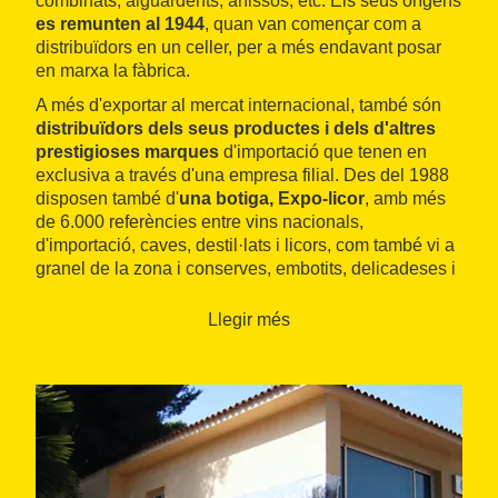
combinats, aiguardents, anissos, etc. Els seus orígens
es remunten al 1944
, quan van començar com a
distribuïdors en un celler, per a més endavant posar
en marxa la fàbrica.
A més d'exportar al mercat internacional, també són
distribuïdors dels seus productes i dels d'altres
prestigioses marques
d'importació que tenen en
exclusiva a través d'una empresa filial. Des del 1988
disposen també d'
una botiga, Expo-licor
, amb més
de 6.000 referències entre vins nacionals,
d'importació, caves, destil·lats i licors, com també vi a
granel de la zona i conserves, embotits, delicadeses i
formatges de la secció gurmet.
Llegir més