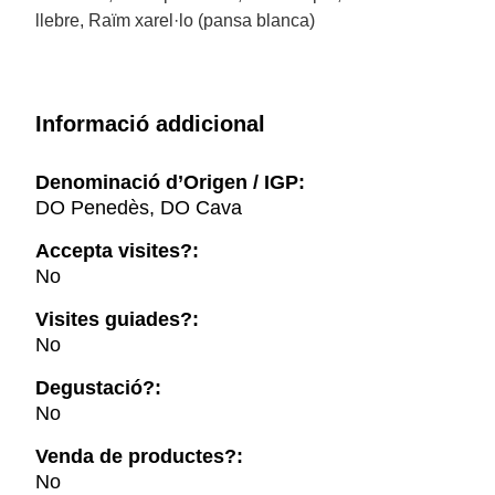
llebre, Raïm xarel·lo (pansa blanca)
Informació addicional
Denominació d’Origen / IGP:
DO Penedès, DO Cava
Accepta visites?:
No
Visites guiades?:
No
Degustació?:
No
Venda de productes?:
No