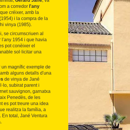
amiliar,
Gerard Jané
, va
 com a corredor
l'any
s que créixer, amb la
 (1954) i la compra de la
hi vinya (1985).
pi, se circumscriuen al
ir l'any 1954 i que havia
 es pot conèixer el
nable sol·licitar una
er un magnífic exemple de
amb alguns detalls d'una
es
de vinya de Jané
lo, subirat parent i
bernet sauvignon, garnatxa
 Baix Penedès, de les
nt es pot treure una idea
e realitza la família, a
s. En total, Jané Ventura
.