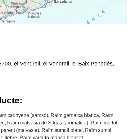
43700, el Vendrell, el Vendrell, el Baix Penedès,
ducte:
ïm carinyena (samsó), Raïm garnatxa blanca, Raïm
u, Raïm malvasia de Sitges (aromàtica), Raïm merlot,
 parent (malvasia), Raïm sumoll blanc, Raïm sumoll
e llebre, Raïm xarel·lo (pansa blanca)