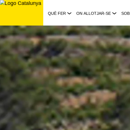
Saltar
al
QUÈ FER
ON ALLOTJAR-SE
SOB
contingut