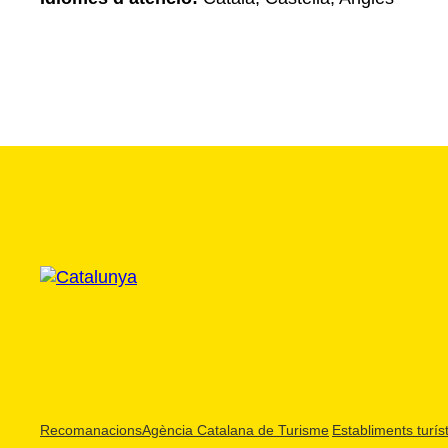
Recomanacions
Agència Catalana de Turisme
Establiments turíst