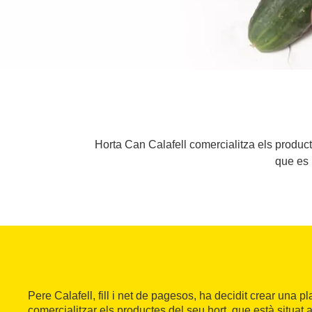
Horta Can Calafell comercialitza els product
que es l
Pere Calafell, fill i net de pagesos, ha decidit crear una p
comercialitzar els productes del seu hort, que està situat 