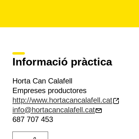
Informació pràctica
Horta Can Calafell
Empreses productores
http://www.hortacancalafell.cat
info@hortacancalafell.cat
687 707 453