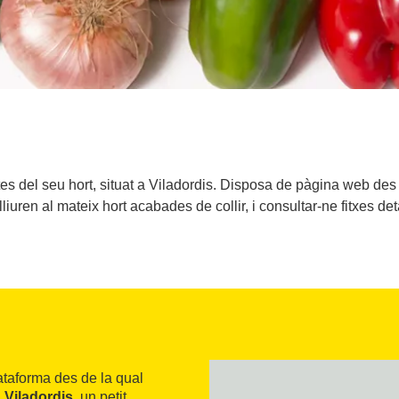
es del seu hort, situat a Viladordis. Disposa de pàgina web des
liuren al mateix hort acabades de collir, i consultar-ne fitxes de
lataforma des de la qual
a
Viladordis
, un petit