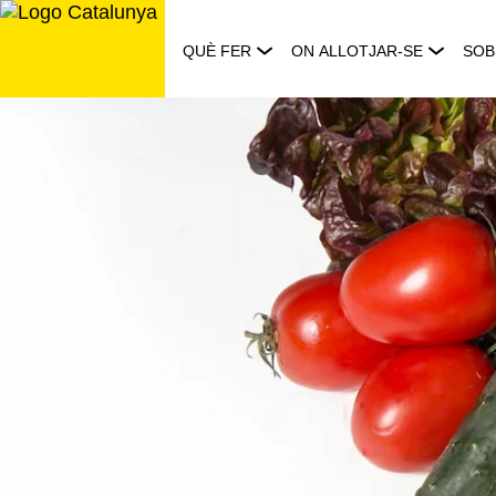
Saltar
al
QUÈ FER
ON ALLOTJAR-SE
SOB
contingut