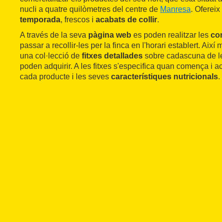
nucli a quatre quilòmetres del centre de
Manresa
. Oferei
temporada
, frescos i
acabats de collir
.
A través de la seva
pàgina web
es poden realitzar les
co
passar a recollir-les per la finca en l'horari establert. Així
una col·lecció de
fitxes detallades
sobre cadascuna de le
poden adquirir. A les fitxes s'especifica quan comença i 
cada producte i les seves
característiques nutricionals
.