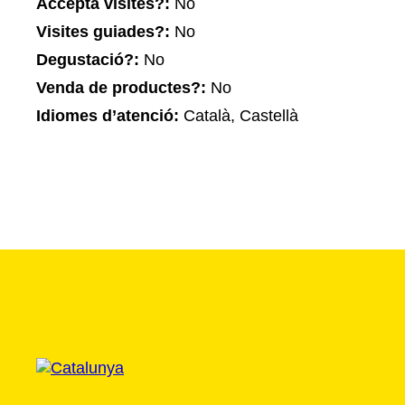
Accepta visites?:
No
Visites guiades?:
No
Degustació?:
No
Venda de productes?:
No
Idiomes d’atenció:
Català, Castellà