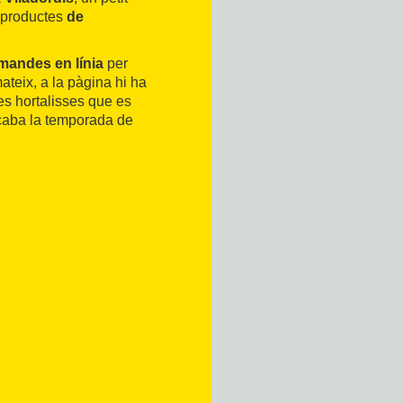
x productes
de
mandes en línia
per
 mateix, a la pàgina hi ha
s hortalisses que es
acaba la temporada de