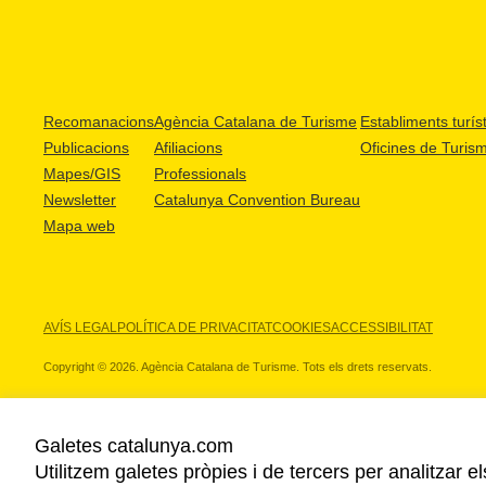
Recomanacions
Agència Catalana de Turisme
Establiments turíst
Publicacions
Afiliacions
Oficines de Turis
Mapes/GIS
Professionals
Newsletter
Catalunya Convention Bureau
Mapa web
AVÍS LEGAL
POLÍTICA DE PRIVACITAT
COOKIES
ACCESSIBILITAT
Copyright © 2026. Agència Catalana de Turisme. Tots els drets reservats.
Galetes catalunya.com
Utilitzem galetes pròpies i de tercers per analitzar e