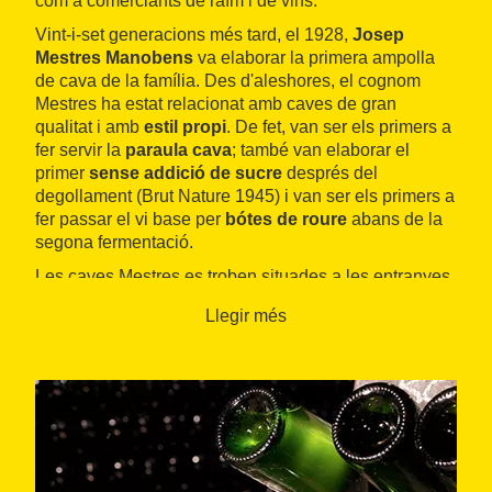
com a comerciants de raïm i de vins.
Vint-i-set generacions més tard, el 1928,
Josep
Mestres Manobens
va elaborar la primera ampolla
de cava de la família. Des d'aleshores, el cognom
Mestres ha estat relacionat amb caves de gran
qualitat i amb
estil propi
. De fet, van ser els primers a
fer servir la
paraula cava
; també van elaborar el
primer
sense addició de sucre
després del
degollament (Brut Nature 1945) i van ser els primers a
fer passar el vi base per
bótes de roure
abans de la
segona fermentació.
Les caves Mestres es troben situades a les entranyes
d'un antic
palau gòtic
, situat a la mateixa
plaça de
Llegir més
l'Ajuntament
de
Sant Sadurní d'Anoia
. Aquest
edifici històric catalogat és un dels molts arguments
que motiven la visita. També ajuda el fet de poder-hi
veure un dels processos més
naturals i tradicionals
,
a més de degustar els seus caves exclusius.
L'elaboració de les 180.000 ampolles anuals de
cava
que comercialitzen comença a les
40 hectàrees de