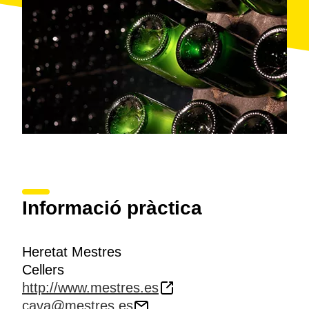
vinya
amb què treballen (la meitat és propietat de
l'empresa i l'altra, de la pròpia família).
D'aquí s'extreu el
raïm seleccionat
exclusivament de
les
varietats autòctones
(parellada, xarel·lo i
macabeu) i se n'utilitza només el
most flor
. Una
filosofia cent per cent natural marca tot el procés: la
segona fermentació es fa en
rimes
i sempre en
contacte amb el
tap de suro
(no pas amb la corona
habitual), i el
remogut
continua realitzant-se
manualment als
pupitres
de tota la vida; també es fa
manualment el
degollament
.
Informació pràctica
Heretat Mestres
Cellers
http://www.mestres.es
cava@mestres.es