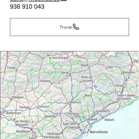
938 910 043
Trucar