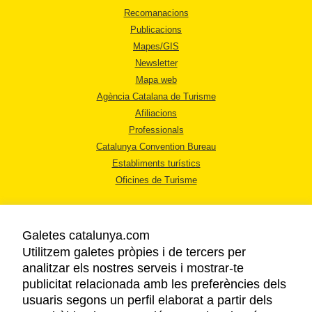
Recomanacions
Publicacions
Mapes/GIS
Newsletter
Mapa web
Agència Catalana de Turisme
Afiliacions
Professionals
Catalunya Convention Bureau
Establiments turístics
Oficines de Turisme
Galetes catalunya.com
Utilitzem galetes pròpies i de tercers per
analitzar els nostres serveis i mostrar-te
AVÍS LEGAL
publicitat relacionada amb les preferències dels
POLÍTICA DE PRIVACITAT
usuaris segons un perfil elaborat a partir dels