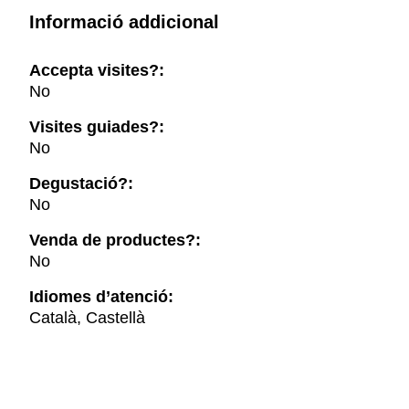
Informació addicional
Accepta visites?:
No
Visites guiades?:
No
Degustació?:
No
Venda de productes?:
No
Idiomes d’atenció:
Català, Castellà