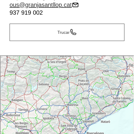
ous@granjasantllop.cat
937 919 002
Trucar