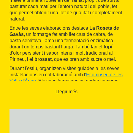
matèria primera l'obtenen del ramat propi, que surt a
pasturar cada matí per l'entorn natural del poble, fet
que permet obtenir una llet de qualitat i completament
natural.
Entre les seves elaboracions destaca
La Roseta de
Gavàs
, un formatge fet amb llet crua de cabra, de
pasta semitova i amb una fermentació enzimàtica
durant un temps bastant llarga. També fan el
tupí
,
d'olor persistent i sabor intens i molt tradicional al
Pirineu, i el
brossat
, que es pren amb sucre o mel.
Durant l'estiu, organitzen visites guiades a les seves
instal·lacions en col·laboració amb l'
Ecomuseu de les
Valls d'Àneu
. Els seus formatges es poden comprar
allà mateix o en alguns establiments de la comarca.
Llegir més
Fan venda directa des del març i fins al desembre.