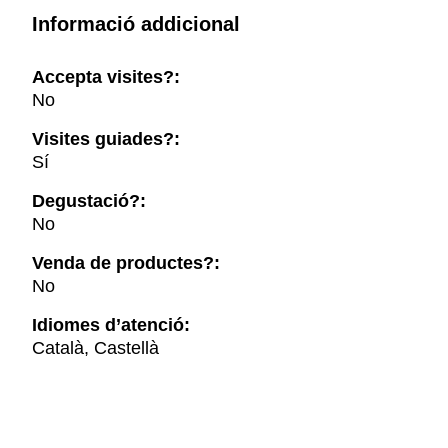
Informació addicional
Accepta visites?:
No
Visites guiades?:
Sí
Degustació?:
No
Venda de productes?:
No
Idiomes d’atenció:
Català, Castellà