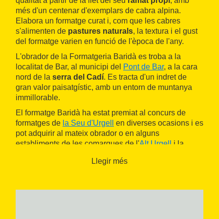
qualitat a partir de la llet del seu
ramat propi
, amb
més d'un centenar d'exemplars de cabra alpina.
Elabora un formatge curat i, com que les cabres
s'alimenten de
pastures naturals
, la textura i el gust
del formatge varien en funció de l'època de l'any.
L'obrador de la Formatgeria Baridà es troba a la
localitat de Bar, al municipi del
Pont de Bar
, a la cara
nord de la
serra del Cadí
. Es tracta d'un indret de
gran valor paisatgístic, amb un entorn de muntanya
immillorable.
El formatge Baridà ha estat premiat al concurs de
formatges de
la Seu d'Urgell
en diverses ocasions i es
pot adquirir al mateix obrador o en alguns
establiments de les comarques de l'
Alt Urgell
i la
Cerdanya
. També ofereix la possibilitat de realitzar
Llegir més
una
visita guiada
a les seves instal·lacions per
descobrir el procés d'elaboració del formatge.