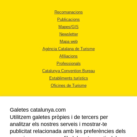
Recomanacions
Publicacions
Mapes/GIS
Newsletter
Mapa web
Agència Catalana de Turisme
Afiliacions
Professionals
Catalunya Convention Bureau
Establiments turístics
Oficines de Turisme
Galetes catalunya.com
Utilitzem galetes pròpies i de tercers per
analitzar els nostres serveis i mostrar-te
AVÍS LEGAL
publicitat relacionada amb les preferències dels
POLÍTICA DE PRIVACITAT