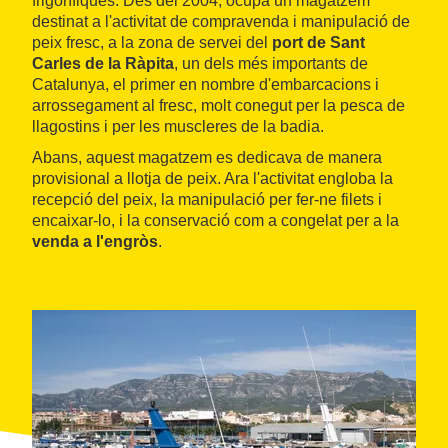
frigorífiques. Des del 2004, ocupa un magatzem
destinat a l'activitat de compravenda i manipulació de
peix fresc, a la zona de servei del
port de Sant
Carles de la Ràpita
, un dels més importants de
Catalunya, el primer en nombre d'embarcacions i
arrossegament al fresc, molt conegut per la pesca de
llagostins i per les muscleres de la badia.
Abans, aquest magatzem es dedicava de manera
provisional a llotja de peix. Ara l'activitat engloba la
recepció del peix, la manipulació per fer-ne filets i
encaixar-lo, i la conservació com a congelat per a la
venda a l'engròs
.