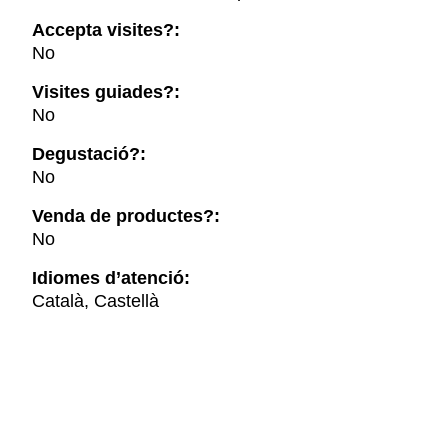
Accepta visites?:
No
Visites guiades?:
No
Degustació?:
No
Venda de productes?:
No
Idiomes d’atenció:
Català, Castellà