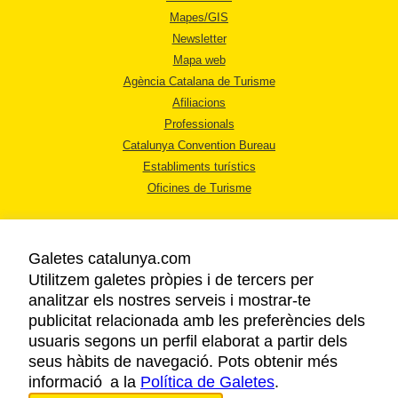
Mapes/GIS
Newsletter
Mapa web
Agència Catalana de Turisme
Afiliacions
Professionals
Catalunya Convention Bureau
Establiments turístics
Oficines de Turisme
Galetes catalunya.com
Utilitzem galetes pròpies i de tercers per
analitzar els nostres serveis i mostrar-te
AVÍS LEGAL
publicitat relacionada amb les preferències dels
POLÍTICA DE PRIVACITAT
usuaris segons un perfil elaborat a partir dels
COOKIES
seus hàbits de navegació. Pots obtenir més
informació a la
Política de Galetes
ACCESSIBILITAT
.