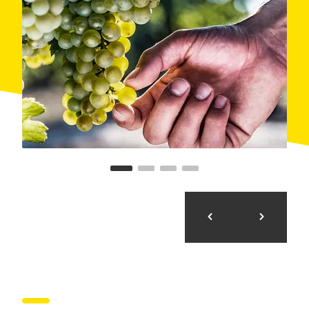
visitants i explicar-los totes les fases que componen el
cicle vegetatiu de la planta.
Amarats de la filosofia empresarial, els visitants
entren al modest celler seguint
el camí del raïm
. Al
llarg de les diverses fases del procés d'elaboració de
vins i caves
, les intervencions són didàctiques i
amenes. El circuit acaba amb la
degustació
d'alguns
dels productes de la casa.
A més de les visites a la vinya i al celler, Eudald
Massana Noya proposa tot un complet
programa
d'activitats
. Així, prèvia concertació, es pot participar
en
degustacions
de raïms o de most,
cursos
de tast
de vins i caves, i
tallers
que varien segons l'estació
de l'any.