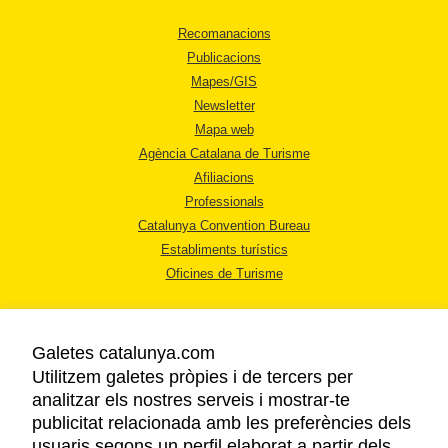
Recomanacions
Publicacions
Mapes/GIS
Newsletter
Mapa web
Agència Catalana de Turisme
Afiliacions
Professionals
Catalunya Convention Bureau
Establiments turístics
Oficines de Turisme
Galetes catalunya.com
Utilitzem galetes pròpies i de tercers per
analitzar els nostres serveis i mostrar-te
AVÍS LEGAL
publicitat relacionada amb les preferències dels
POLÍTICA DE PRIVACITAT
usuaris segons un perfil elaborat a partir dels