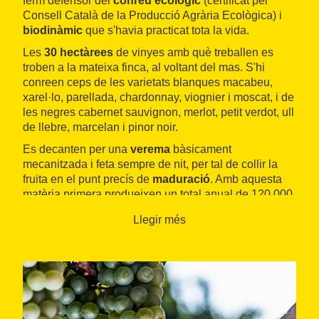
ferm defensor del
conreu ecològic
(certificat pel
Consell Català de la Producció Agrària Ecològica) i
biodinàmic
que s'havia practicat tota la vida.
Les
30 hectàrees
de vinyes amb què treballen es
troben a la mateixa finca, al voltant del mas. S'hi
conreen ceps de les varietats blanques macabeu,
xarel·lo, parellada, chardonnay, viognier i moscat, i de
les negres cabernet sauvignon, merlot, petit verdot, ull
de llebre, marcelan i pinor noir.
Es decanten per una
verema
bàsicament
mecanitzada i feta sempre de nit, per tal de collir la
fruita en el punt precís de
maduració
. Amb aquesta
matèria primera produeixen un total anual de 120.000
ampolles, 80.000 de les quals corresponen al cava.
Llegir més
El respecte per la vinya i l'amor a la terra són dos dels
trets distintius de l'empresa
Eudald Massana Noya
.
Les visites a aquest celler, situat a prop de
Sant Pau
d'Ordal
, són conseqüents amb aquesta màxima.
Comencen sempre trepitjant la vinya rere les passes
del mateix
Eudald Massana
, que sol conduir els