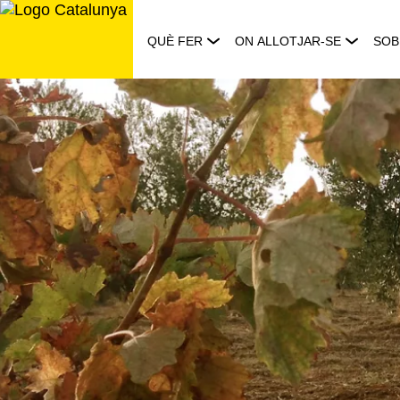
Saltar
al
QUÈ FER
ON ALLOTJAR-SE
SOB
contingut