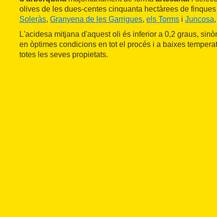
olives de les dues-centes cinquanta hectàrees de finques
Soleràs
,
Granyena de les Garrigues
,
els Torms
i
Juncosa
L'acidesa mitjana d'aquest oli és inferior a 0,2 graus, sinò
en òptimes condicions en tot el procés i a baixes tempera
totes les seves propietats.