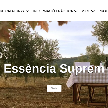
RE CATALUNYA
INFORMACIÓ PRÀCTICA
MICE
PROF
Essència Suprem
Tasta