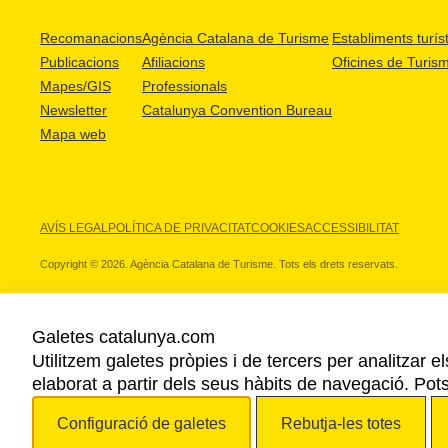
Recomanacions
Agència Catalana de Turisme
Establiments turíst
Publicacions
Afiliacions
Oficines de Turis
Mapes/GIS
Professionals
Newsletter
Catalunya Convention Bureau
Mapa web
AVÍS LEGAL
POLÍTICA DE PRIVACITAT
COOKIES
ACCESSIBILITAT
Copyright © 2026. Agència Catalana de Turisme. Tots els drets reservats.
Galetes catalunya.com
Utilitzem galetes pròpies i de tercers per analitzar e
ELS NOSTRES PARTNERS
elaborat a partir dels seus hàbits de navegació. Pot
Configuració de galetes
Rebutja-les totes