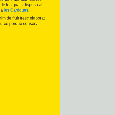
 de les quals disposa al
, a
les Garrigues
.
nim de fruit fresc elaborat
tures perquè conservi