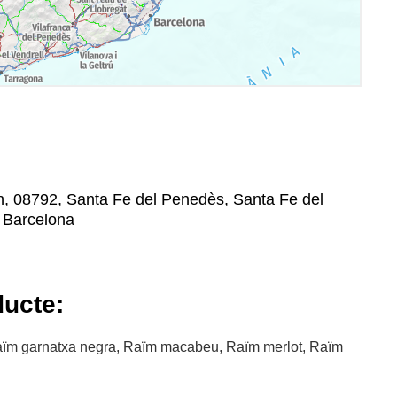
n, 08792, Santa Fe del Penedès, Santa Fe del
, Barcelona
ducte:
aïm garnatxa negra, Raïm macabeu, Raïm merlot, Raïm