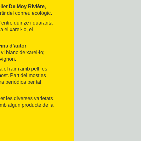
eller
De Moy Rivière
,
artir del conreu ecològic.
'entre quinze i quaranta
 el xarel·lo, el
vins d'autor
, vi blanc de xarel·lo;
uvignon.
 el raïm amb pell, es
most. Part del most es
a periódica per tal
xer les diverses varietats
amb algun producte de la