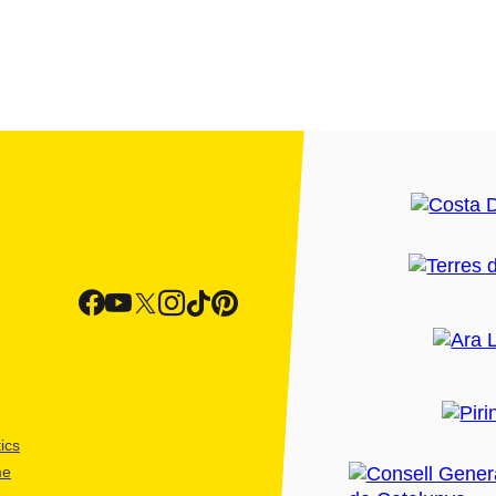
ics
me