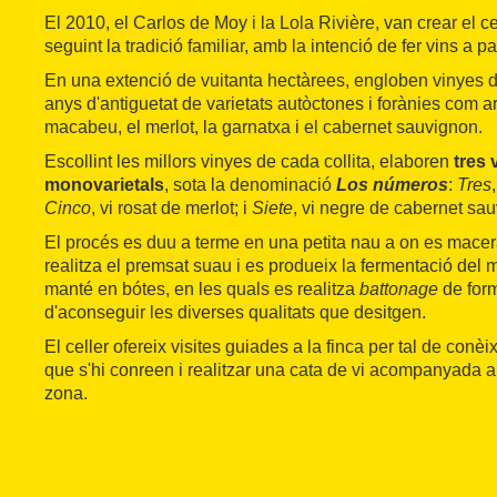
El 2010, el Carlos de Moy i la Lola Rivière, van crear el c
seguint la tradició familiar, amb la intenció de fer vins a p
En una extenció de vuitanta hectàrees, engloben vinyes d
anys d'antiguetat de varietats autòctones i forànies com ara
macabeu, el merlot, la garnatxa i el cabernet sauvignon.
Escollint les millors vinyes de cada collita, elaboren
tres 
monovarietals
, sota la denominació
Los números
:
Tres
Cinco
, vi rosat de merlot; i
Siete
, vi negre de cabernet sa
El procés es duu a terme en una petita nau a on es macera
realitza el premsat suau i es produeix la fermentació del 
manté en bótes, en les quals es realitza
battonage
de form
d'aconseguir les diverses qualitats que desitgen.
El celler ofereix visites guiades a la finca per tal de conèi
que s'hi conreen i realitzar una cata de vi acompanyada 
zona.