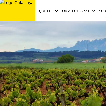
Saltar
al
QUÈ FER
ON ALLOTJAR-SE
SOB
contingut