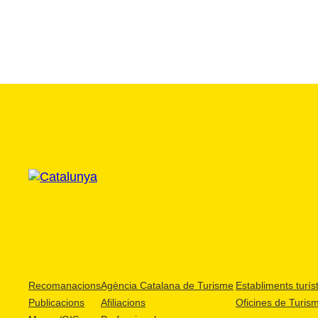
Recomanacions
Agència Catalana de Turisme
Establiments turíst
Publicacions
Afiliacions
Oficines de Turis