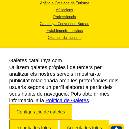
Agència Catalana de Turisme
Afiliacions
Professionals
Catalunya Convention Bureau
Establiments turístics
Oficines de Turisme
Galetes catalunya.com
Utilitzem galetes pròpies i de tercers per
analitzar els nostres serveis i mostrar-te
AVÍS LEGAL
publicitat relacionada amb les preferències dels
POLÍTICA DE PRIVACITAT
usuaris segons un perfil elaborat a partir dels
COOKIES
seus hàbits de navegació. Pots obtenir més
informació a la
Política de Galetes
ACCESSIBILITAT
.
Configuració de galetes
Copyright © 2026. Agència Catalana de Turisme. Tots els drets reservats.
Rebutja-les totes
Accepta-les totes