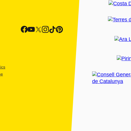
ics
me