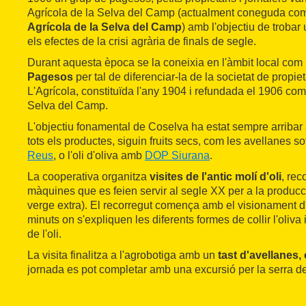
Agrícola de la Selva del Camp (actualment coneguda co
Agrícola de la Selva del Camp
) amb l'objectiu de trobar
els efectes de la crisi agrària de finals de segle.
Durant aquesta època se la coneixia en l'àmbit local com
Pagesos
per tal de diferenciar-la de la societat de propi
L'Agrícola, constituïda l'any 1904 i refundada el 1906 com
Selva del Camp.
L'objectiu fonamental de Coselva ha estat sempre arribar 
tots els productes, siguin fruits secs, com les avellanes so
Reus
, o l'oli d'oliva amb
DOP Siurana
.
La cooperativa organitza
visites de l'antic molí d'oli
, re
màquines que es feien servir al segle XX per a la producci
verge extra). El recorregut comença amb el visionament d
minuts on s'expliquen les diferents formes de collir l'oliva
de l'oli.
La visita finalitza a l'agrobotiga amb un
tast d'avellanes, 
jornada es pot completar amb una excursió per la serra d