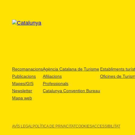
Recomanacions
Agència Catalana de Turisme
Establiments turíst
Publicacions
Afiliacions
Oficines de Turis
Mapes/GIS
Professionals
Newsletter
Catalunya Convention Bureau
Mapa web
AVÍS LEGAL
POLÍTICA DE PRIVACITAT
COOKIES
ACCESSIBILITAT