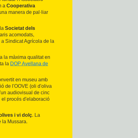
m a
Cooperativa
 una manera de pal·liar
 la
Societat dels
etaris acomodats,
 a Sindicat Agrícola de la
a la màxima qualitat en
ta la
DOP Avellana de
convertit en museu amb
ó de l'OOVE (oli d'oliva
'un audiovisual de cinc
 i el procés d'elaboració
olives i vi dolç
. La
e la Mussara.