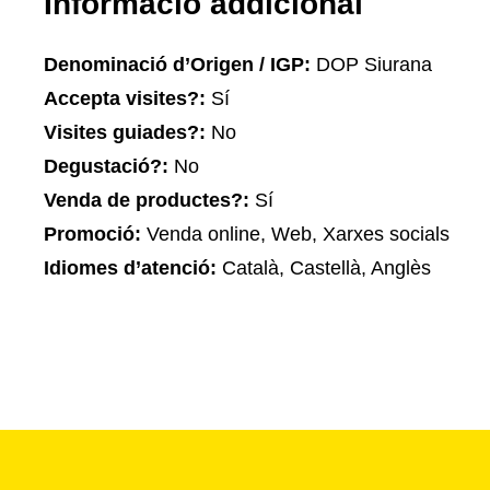
Informació addicional
Denominació d’Origen / IGP:
DOP Siurana
Accepta visites?:
Sí
Visites guiades?:
No
Degustació?:
No
Venda de productes?:
Sí
Promoció:
Venda online, Web, Xarxes socials
Idiomes d’atenció:
Català, Castellà, Anglès