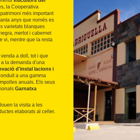
ferents
viticultors del
es, la Cooperativa
u patrimoni més important
uanta anys que només es
s varietats blanques
egra, merlot i cabernet
e vi, mentre que la resta
venda a doll, tot i que
t a la demanda d'una
vació d'instal lacions i
 conduït a una gamma
ampolles anuals. Els seus
cionals
Garnatxa
louen la visita a les
ductes elaborats al celler.