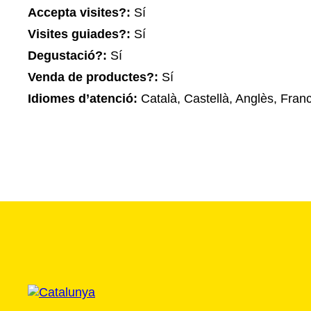
Accepta visites?:
Sí
Visites guiades?:
Sí
Degustació?:
Sí
Venda de productes?:
Sí
Idiomes d’atenció:
Català, Castellà, Anglès, Fran