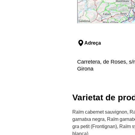
Adreça
Carretera, de Roses, s/n
Girona
Varietat de pro
Raïm cabernet sauvignon, Ra
garnatxa negra, Raïm garnat
gra petit (Frontignan), Raïm s
blanca)