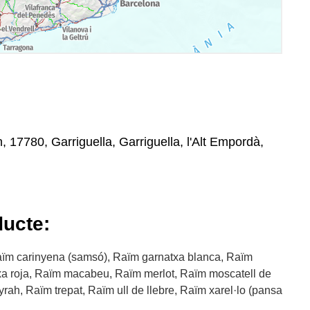
, 17780, Garriguella, Garriguella, l'Alt Empordà,
ducte:
ïm carinyena (samsó), Raïm garnatxa blanca, Raïm
xa roja, Raïm macabeu, Raïm merlot, Raïm moscatell de
yrah, Raïm trepat, Raïm ull de llebre, Raïm xarel·lo (pansa