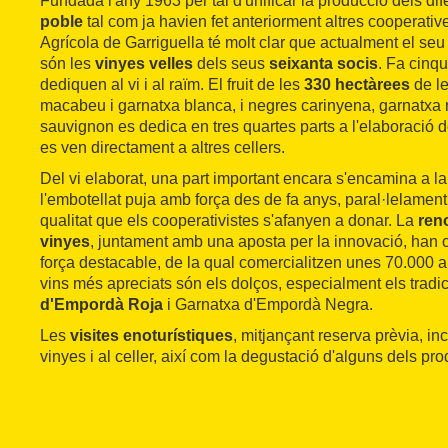
Fundada l'any 1963 per tal d'unificar la producció dels di
poble
tal com ja havien fet anteriorment altres cooperativ
Agrícola de Garriguella té molt clar que actualment el se
són les
vinyes velles
dels seus
seixanta socis
. Fa cinq
dediquen al vi i al raïm. El fruit de les
330 hectàrees
de le
macabeu i garnatxa blanca, i negres carinyena, garnatxa n
sauvignon es dedica en tres quartes parts a l'elaboració d
es ven directament a altres cellers.
Del vi elaborat, una part important encara s'encamina a la 
l'embotellat puja amb força des de fa anys, paral·lelamen
qualitat que els cooperativistes s'afanyen a donar. La
reno
vinyes
, juntament amb una aposta per la innovació, han
força destacable, de la qual comercialitzen unes 70.000 
vins més apreciats són els dolços, especialment els tradi
d'Empordà Roja
i Garnatxa d'Empordà Negra.
Les
visites enoturístiques
, mitjançant reserva prèvia, inc
vinyes i al celler, així com la degustació d'alguns dels pro