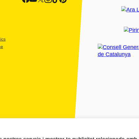
ics
me