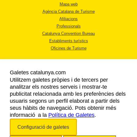
Mapa web
Agència Catalana de Turisme
Afiliacions
Professionals
Catalunya Convention Bureau
Establiments turístics
Oficines de Turisme
Galetes catalunya.com
Utilitzem galetes pròpies i de tercers per
analitzar els nostres serveis i mostrar-te
AVÍS LEGAL
publicitat relacionada amb les preferències dels
POLÍTICA DE PRIVACITAT
usuaris segons un perfil elaborat a partir dels
COOKIES
seus hàbits de navegació. Pots obtenir més
informació a la
Política de Galetes
ACCESSIBILITAT
.
Configuració de galetes
Copyright © 2026. Agència Catalana de Turisme. Tots els drets reservats.