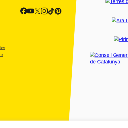
ics
me