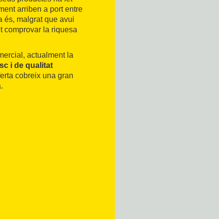
ment arriben a port entre
a és, malgrat que avui
t comprovar la riquesa
ercial, actualment la
sc i de qualitat
erta cobreix una gran
.