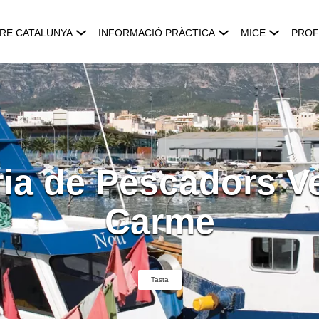
RE CATALUNYA
INFORMACIÓ PRÀCTICA
MICE
PROF
ia de Pescadors V
Carme
Tasta