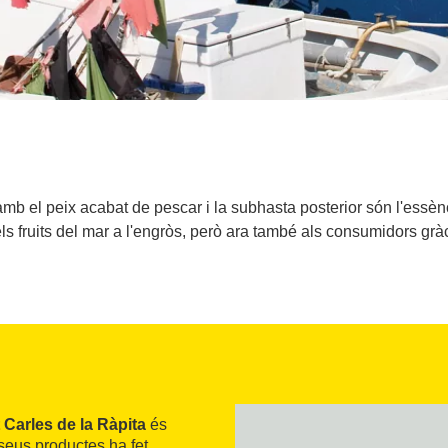
 amb el peix acabat de pescar i la subhasta posterior són l'essè
els fruits del mar a l'engròs, però ara també als consumidors gr
Carles de la Ràpita
és
seus productes ha fet