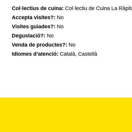
Col·lectius de cuina:
Col·lectiu de Cuina La Ràpita
Accepta visites?:
No
Visites guiades?:
No
Degustació?:
No
Venda de productes?:
No
Idiomes d’atenció:
Català, Castellà