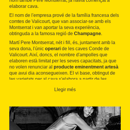
nom també Pere Montserrat, ja havia començat a
elaborar cava.
El nom de l'empresa prové de la família francesa dels
comtes de Valicourt, que van associar-se amb els
Montserrat i van aportar la seva experiència,
obtinguda a la famosa regió de
Champagne
.
Martí Pere Montserrat, nét i fill, és, juntament amb la
seva dona, l'únic
operari
de les caves Conde de
Valicourt. Així, doncs, el nombre d'ampolles que
elaboren està limitat per les seves capacitats, ja que
no volen renunciar al
producte eminentment artesà
que avui dia aconsegueixen. El vi base, obtingut de
les varietats per al cava s'elabora a partir de les
varietats xarel·lo, parellada, macabeu i garnatxa
Llegir més
negra a la finca que diversos membres de la família
Montserrat treballen a la zona d'
Espiells
.
Les
petites caves
Conde de Valicourt de
Sant
Sadurní d'Anoia
ofereixen una visita senzilla però
amb un tracte molt personalitzat. De fet, els visitants
són atesos pels propietaris, el matrimoni format per