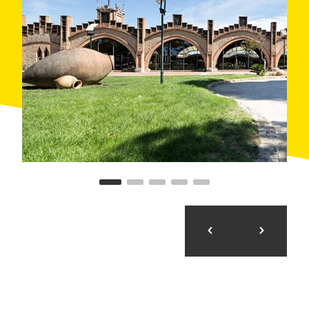
caves de vinyes situades en tres zones diferents on
cultiven la varietat més adient (macabeu, xarel·lo,
parellada, chardonnay i pinot noir) en funció del tipus
de sòl i clima.
Visita Codorníu:
Un viatge apassionant als orígens
del cava:
Codorníu
és sinònim de la història d’una família de
viticultors que es remunta al segle XVI. És l’empresa
familiar més antiga d’Espanya i una de les més
antigues del món. Actualment compta amb més de
450 anys d’història. Manuel Raventós, el gran
impulsor de Codorníu, va contractar el 1895 a
l’arquitecte modernista Josep Puig i Cadafalch
(coetani de Gaudí) per ampliar la bodega. L’edifici que
va construir simbolitza la fructífera aliança entre la
naturalesa i la tasca humana i és un homenatge de
pedra al silenci del cava. Des de 1976 són Monument
Històric Artístic i un dels exemples més
impressionants de l’arquitectura dedicada a
l’elaboració i la criança de vins. És on, des de fa un