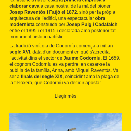
elaborar cava
a casa nostra, de la mà del pioner
Josep Raventós i Fatjó el 1872
, sinó per la pròpia
arquitectura de l'edifici, una espectacular
obra
modernista
construïda per
Josep Puig i Cadafalch
entre el 1895 i el 1915 i declarada amb posterioritat
monument historicoartístic.
La tradició vinícola de Codorníu comença a mitjan
segle XVI
, data d'un document en què s'acredita
l'activitat dins el sector de
Jaume Codorníu
. El 1659,
el cognom Codorníu es va perdre, en casar-se la
pubilla de la família, Anna, amb Miquel Raventós. Va
ser a
finals del segle XIX
, coincidint amb la plaga de
la fil·loxera, que Codorníu va decidir apostar
exclusivament per l'elaboració de
vins escumosos
amb mètode tradicional
i per l'exportació als mercats
Llegir més
internacionals. Des d'aleshores, l'empresa ha viscut
un llarg període d'expansió que l'ha conduït a
convertir-se en una de les grans del sector i fins i tot a
ser el cava dels últims reis de la Corona espanyola.
Actualment, obtenen el raïm per elaborar els seus