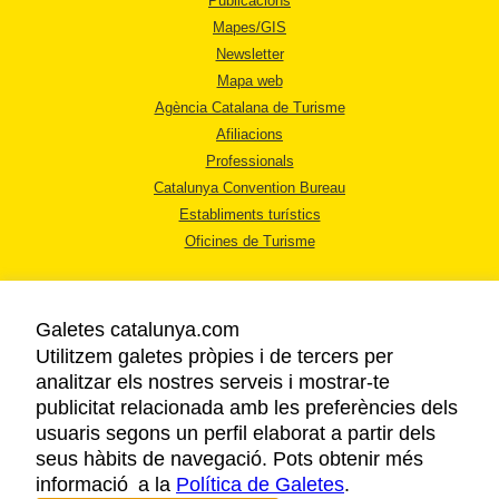
Publicacions
Mapes/GIS
Newsletter
Mapa web
Agència Catalana de Turisme
Afiliacions
Professionals
Catalunya Convention Bureau
Establiments turístics
Oficines de Turisme
Galetes catalunya.com
Utilitzem galetes pròpies i de tercers per
analitzar els nostres serveis i mostrar-te
AVÍS LEGAL
publicitat relacionada amb les preferències dels
POLÍTICA DE PRIVACITAT
usuaris segons un perfil elaborat a partir dels
COOKIES
seus hàbits de navegació. Pots obtenir més
informació a la
Política de Galetes
ACCESSIBILITAT
.