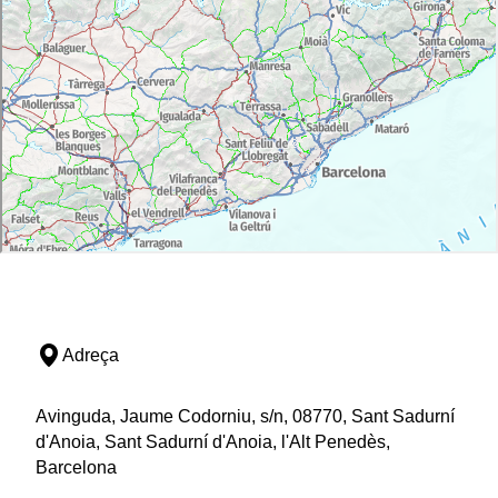
Maqueta interactiva de la bodega.
Taula dels aromes.
Primera Cava Codorníu.
Descens a les caves subterrànies:
Exposició de maquinària tradicional per a la
elaboració del cava.
Recorregut en tren per les caves.
La presència dels nostres productes en la
història.
Degustació de dos caves de gamma alta de Codorníu
(most per als menors de 18 anys).
Adreça
Avinguda, Jaume Codorniu, s/n, 08770, Sant Sadurní
d'Anoia, Sant Sadurní d'Anoia, l'Alt Penedès,
Barcelona