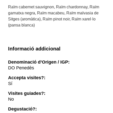
Raïm cabernet sauvignon, Raïm chardonnay, Raïm
garnatxa negra, Raïm macabeu, Raïm malvasia de
Sitges (aromàtica), Raïm pinot noir, Raïm xarel·lo
(pansa blanca)
Informació addicional
Denominació d’Origen / IGP:
DO Penedès
Accepta visites?:
Sí
Visites guiades?:
No
Degustació?: