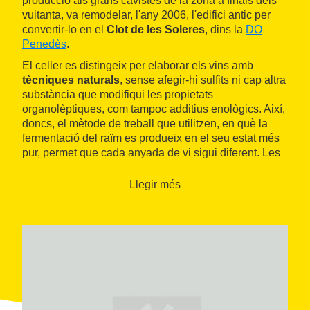
producció als grans cavistes de la zona a finals dels
vuitanta, va remodelar, l'any 2006, l'edifici antic per
convertir-lo en el
Clot de les Soleres
, dins la
DO
Penedès
.
El celler es distingeix per elaborar els vins amb
tècniques naturals
, sense afegir-hi sulfits ni cap altra
substància que modifiqui les propietats
organolèptiques, com tampoc additius enològics. Així,
doncs, el mètode de treball que utilitzen, en què la
fermentació del raïm es produeix en el seu estat més
pur, permet que cada anyada de vi sigui diferent. Les
característiques d'aquests productes únics, en la seva
aroma, gust i color, també venen determinades per la
Llegir més
pluviometria anual.
A una alçària d'entre 290 i 325 metres es troben les
vinyes de Can Ferrer de la Vall, plantades amb les
varietats blanques de macabeu, chardonnay i xarel·lo
i les negres cabernet sauvignon i pinot noir.
Tot el
procés d'elaboració del vi
recau sobre el celler que
cultiva les vinyes, realitza la collita de forma manual,
de la qual extreu una producció molt reduïda, i