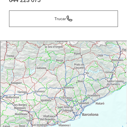
644 223 075
Trucar