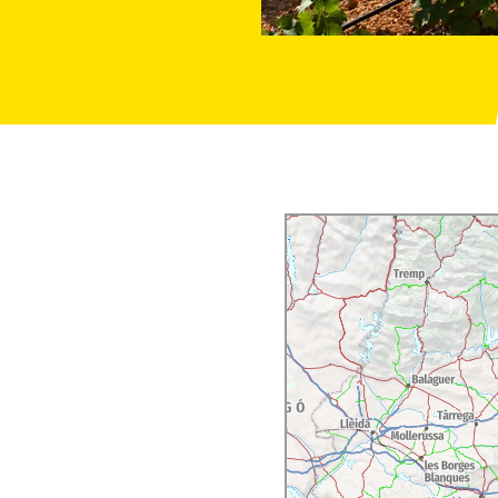
ables de beure que pugui
garnatxa i les foranes
ten caràcter als seus
varietats macabeu,
. Utilitzen xarel·lo,
r als caves rosats.
 vins i la filosofia del
a amb un
tast de