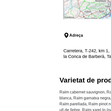
Adreça
Carretera, T-242, km 1,
la Conca de Barberà, T
Varietat de pro
Raïm cabernet sauvignon, Ra
blanca, Raïm garnatxa negra,
Raïm parellada, Raïm pinot n
ull de llebre, Raïm xarel·lo (