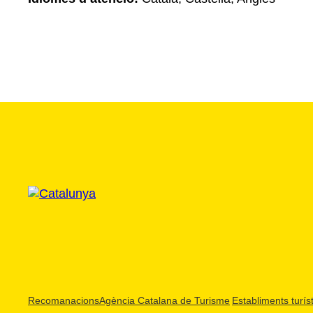
Recomanacions
Agència Catalana de Turisme
Establiments turíst