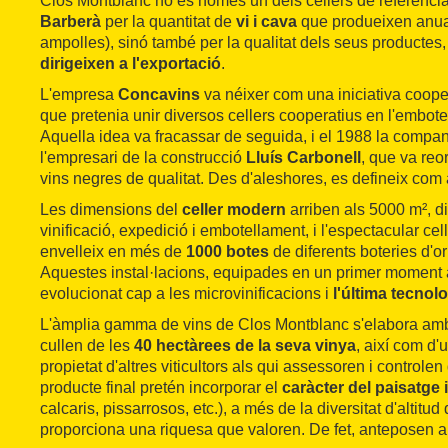
Clos Montblanc no és només un dels cellers de referènci
Barberà
per la quantitat de
vi i cava
que produeixen anua
ampolles), sinó també per la qualitat dels seus productes
dirigeixen a l'exportació
.
L'empresa
Concavins
va néixer com una iniciativa coope
que pretenia unir diversos cellers cooperatius en l'embotel
Aquella idea va fracassar de seguida, i el 1988 la compa
l'empresari de la construcció
Lluís Carbonell
, que va reor
vins negres de qualitat. Des d'aleshores, es defineix com
Les dimensions del
celler modern
arriben als 5000 m², di
vinificació, expedició i embotellament, i l'espectacular cell
envelleix en més de
1000 botes
de diferents boteries d'o
Aquestes instal·lacions, equipades en un primer moment 
evolucionat cap a les microvinificacions i
l'última tecnol
L'àmplia gamma de vins de Clos Montblanc s'elabora amb
cullen de les
40 hectàrees de la seva vinya
, així com d
propietat d'altres viticultors als qui assessoren i controlen 
producte final pretén incorporar el
caràcter del paisatge i
calcaris, pissarrosos, etc.), a més de la diversitat d'altitud
proporciona una riquesa que valoren. De fet, anteposen 