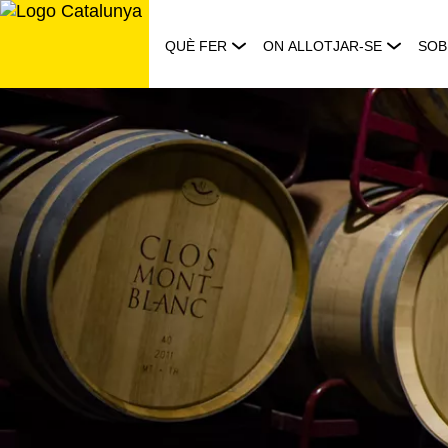
Saltar
al
QUÈ FER
ON ALLOTJAR-SE
SOB
contingut