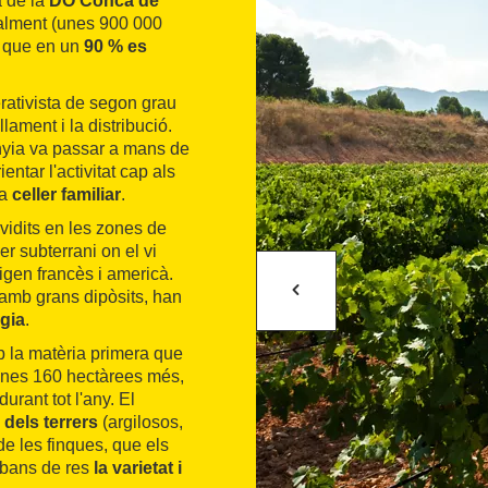
a de la
DO Conca de
lment (unes 900 000
, que en un
90 % es
rativista de segon grau
lament i la distribució.
nyia va passar a mans de
ientar l'activitat cap als
 a
celler familiar
.
vidits en les zones de
er subterrani on el vi
rigen francès i americà.
amb grans dipòsits, han
ogia
.
 la matèria primera que
'unes 160 hectàrees més,
durant tot l'any. El
 dels terrers
(argilosos,
 de les finques, que els
abans de res
la varietat i