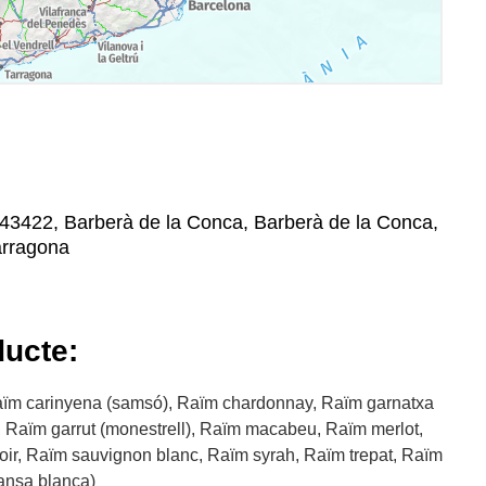
 43422, Barberà de la Conca, Barberà de la Conca,
arragona
ducte:
ïm carinyena (samsó), Raïm chardonnay, Raïm garnatxa
 Raïm garrut (monestrell), Raïm macabeu, Raïm merlot,
oir, Raïm sauvignon blanc, Raïm syrah, Raïm trepat, Raïm
pansa blanca)