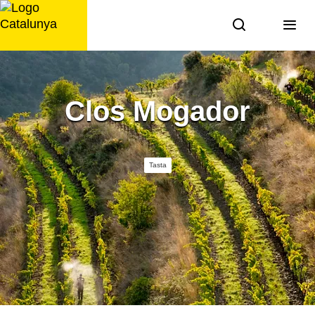
Saltar
al
contingut
Clos Mogador
Tasta