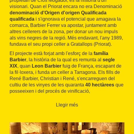
propietari de Clos Mogador, és la història d'un
visionari. Quan el Priorat encara no era Denominació
denominació d'Origen d'origen Qualificada
qualificada
i s'ignorava el potencial que amagava la
comarca, Barbier Ferrer va apostar, juntament amb
altres cellerers de la zona, per donar un nou impuls
als vins negres de la regió. Més endavant, l'any 1989,
fundava el seu propi celler a Gratallops (Priorat).
El projecte està forjat amb l'esforç de la
família
Barbier
, la història de la qual es remunta al
segle
XIX
, quan
Leon Barbier
fuig de França, escapant de
la fil·loxera, i funda un celler a Tarragona. Els fills de
René Barbier, Christian i René, s'encarreguen del
cultiu de les vinyes de les quaranta
40 hectàrees
que
posseeixen i del procés de vinificació,
respectivament.
Llegir més
Les vinyes de Clos Mogador descansen sobre un
immens
amfiteatre de llicorella
a tocar del
riu
Siurana
. S'hiAllà es conreen els ceps de les
varietats
negres
garnatxa, siràyrah, carinyena i cabernet. I,
després de reposar en
bótes de roure francès Allier
,