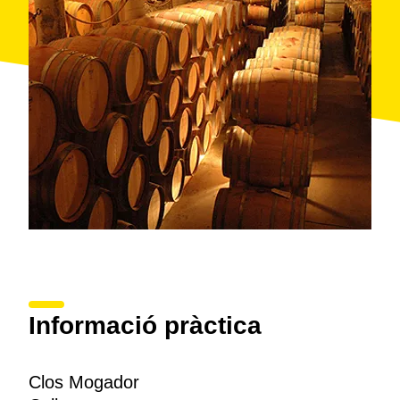
surten uns vins carregats de delicadesa, sensibilitat,
estructura i fortalesa, com és el Clos Mogador, el vi
reserva i estrella del celler.
Les
visites
, amb concertació prèvia, poden conèixer
de prop el celler, les vinyes i la verema i acabar el
recorregut amb una degustació dels seus vins. El
celler té una capacitat de màxim dotze persones
màxim. El personal de l'empresa pot atendre, a part
de en català i castellà, també en alemany, anglès i
francès.
Informació pràctica
Clos Mogador