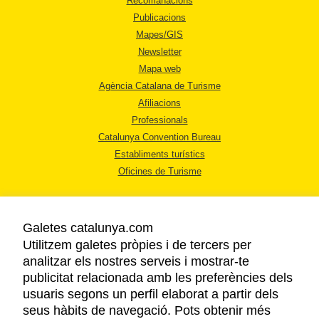
Recomanacions
Publicacions
Mapes/GIS
Newsletter
Mapa web
Agència Catalana de Turisme
Afiliacions
Professionals
Catalunya Convention Bureau
Establiments turístics
Oficines de Turisme
Galetes catalunya.com
Utilitzem galetes pròpies i de tercers per
analitzar els nostres serveis i mostrar-te
AVÍS LEGAL
publicitat relacionada amb les preferències dels
POLÍTICA DE PRIVACITAT
usuaris segons un perfil elaborat a partir dels
COOKIES
seus hàbits de navegació. Pots obtenir més