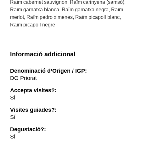
Raïm cabernet sauvignon, Raïm carinyena (samsó),
Raïm garnatxa blanca, Raïm garnatxa negra, Raïm
merlot, Raïm pedro ximenes, Raïm picapoll blanc,
Raïm picapoll negre
Informació addicional
Denominació d’Origen / IGP:
DO Priorat
Accepta visites?:
Sí
Visites guiades?:
Sí
Degustació?:
Sí