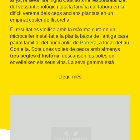
anys, la seva filla Íngrid Castillo s'ha responsabilitzat
del vessant enològic i tota la família col·labora en la
difícil verema dels ceps ancians plantats en un
empinat coster de llicorella.
El resultat es vinifica amb la màxima cura en un
microceller instal·lat a la planta baixa de l'antiga casa
pairal familiar del nucli antic de
Porrera
, a tocar del riu
Cortiella. Sota unes voltes de pedra amb almenys
tres segles d'història
, descansen les botes on
envelleixen els seus vins. La seva gamma està
formada pel Vinyes Altes, elaborat amb el fruit dels
ceps més vells de la part més alta de la finca; el
Llegir més
Vinyes Baixes, obtingut de les vinyes velles de la part
baixa dels costers; i el Clos Petó, fet amb raïm de
vinyes més joves, plantades al pla.
Les visites, sempre amb reserva prèvia, poden limitar-
se al celler i a un tast dels vins o bé incloure una visita
completa recomanable que inclou una
passejada per
la vinya
.