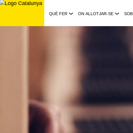
Saltar
al
QUÈ FER
ON ALLOTJAR-SE
SOB
contingut