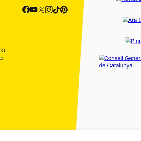
ics
me