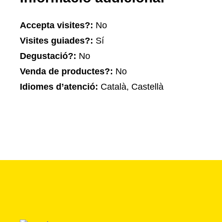
Accepta visites?:
No
Visites guiades?:
Sí
Degustació?:
No
Venda de productes?:
No
Idiomes d’atenció:
Català, Castellà