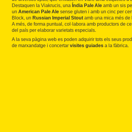
Destaquen la Viakrucis, una
Índia Pale Ale
amb un sis per
un
American Pale Ale
sense gluten i amb un cinc per cent
Block, un
Russian Imperial Stout
amb una mica més de l'
A més, de forma puntual, col·labora amb productors de ce
del país per elaborar varietats especials.
A la seva pàgina web es poden adquirir tots els seus prod
de marxandatge i concertar
visites guiades
a la fàbrica.