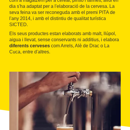
com a magatzem per a cereal, pinso i farines, avui en
dia s'ha adaptat per a l'elaboració de la cervesa. La
seva feina va ser reconeguda amb el premi PITA de
l'any 2014, i amb el distintiu de qualitat turística
SICTED.
Els seus productes estan elaborats amb malt, llúpol,
aigua i llevat, sense conservants ni additius, i elabora
diferents cerveses
com Arrels, Alè de Drac o La
Cuca, entre d'altres.