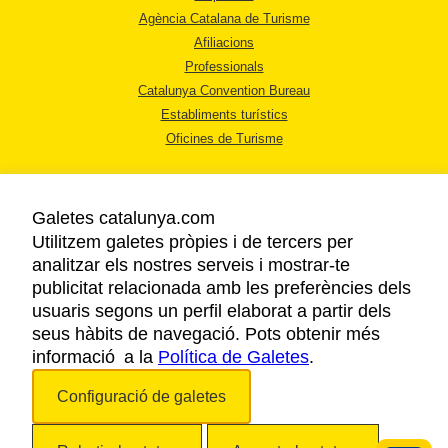
Agència Catalana de Turisme
Afiliacions
Professionals
Catalunya Convention Bureau
Establiments turístics
Oficines de Turisme
Galetes catalunya.com
Utilitzem galetes pròpies i de tercers per
analitzar els nostres serveis i mostrar-te
AVÍS LEGAL
publicitat relacionada amb les preferències dels
POLÍTICA DE PRIVACITAT
usuaris segons un perfil elaborat a partir dels
COOKIES
seus hàbits de navegació. Pots obtenir més
informació a la
Política de Galetes
ACCESSIBILITAT
.
Configuració de galetes
Copyright © 2026. Agència Catalana de Turisme. Tots els drets reservats.