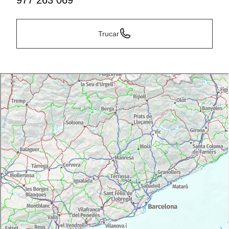
977 263 069
Trucar