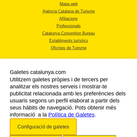
Mapa web
Agència Catalana de Turisme
Afiliacions
Professionals
Catalunya Convention Bureau
Establiments turístics
Oficines de Turisme
Galetes catalunya.com
Utilitzem galetes pròpies i de tercers per
analitzar els nostres serveis i mostrar-te
AVÍS LEGAL
publicitat relacionada amb les preferències dels
POLÍTICA DE PRIVACITAT
usuaris segons un perfil elaborat a partir dels
COOKIES
seus hàbits de navegació. Pots obtenir més
informació a la
Política de Galetes
ACCESSIBILITAT
.
Configuració de galetes
Copyright © 2026. Agència Catalana de Turisme. Tots els drets reservats.