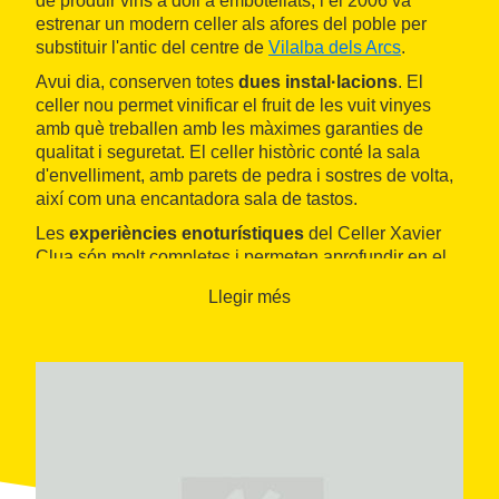
de produir vins a doll a embotellats, i el 2006 va
estrenar un modern celler als afores del poble per
substituir l'antic del centre de
Vilalba dels Arcs
.
Avui dia, conserven totes
dues instal·lacions
. El
celler nou permet vinificar el fruit de les vuit vinyes
amb què treballen amb les màximes garanties de
qualitat i seguretat. El celler històric conté la sala
d'envelliment, amb parets de pedra i sostres de volta,
així com una encantadora sala de tastos.
Les
experiències enoturístiques
del Celler Xavier
Clua són molt completes i permeten aprofundir en el
coneixement del món del vi i de la
DO Terra Alta
. Les
Llegir més
visites poden incloure un recorregut per les vinyes i
pels dos cellers, per acabar tastant els productes de la
casa, una gamma de vins blancs, negres i dolços amb
les marques Mas d'en Pol, Il·lusió i Mil·lenium.