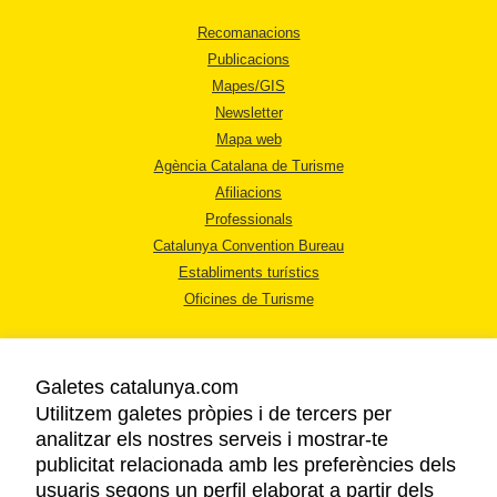
Recomanacions
Publicacions
Mapes/GIS
Newsletter
Mapa web
Agència Catalana de Turisme
Afiliacions
Professionals
Catalunya Convention Bureau
Establiments turístics
Oficines de Turisme
Galetes catalunya.com
Utilitzem galetes pròpies i de tercers per
analitzar els nostres serveis i mostrar-te
AVÍS LEGAL
publicitat relacionada amb les preferències dels
POLÍTICA DE PRIVACITAT
usuaris segons un perfil elaborat a partir dels