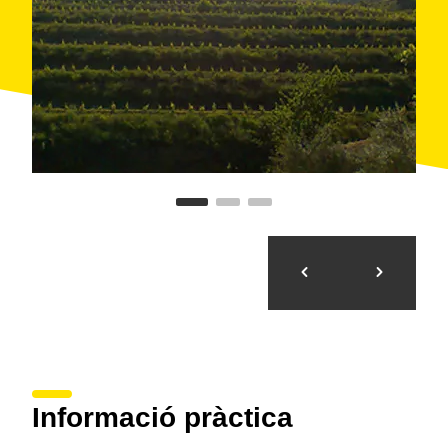
ampolles fins que estan a punt perquè es
comercialitzin.
Els seus vins són els negres
Clos Penat i Petit Clos
Penat
que, sota la
DOQ Priorat
, desprenen una
aroma afruitada i licorosa. Les
visites
, en grups de
màxim vuit persones, poden degustar-los un cop han
recorregut el celler i la finca Les Comes.
Informació pràctica