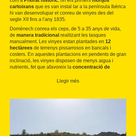
com a
Priorat històric
, on els primers
monjos
cartoixans
que es van instal lar a la península Ibèrica
hi van desenvolupar el conreu de vinyes des del
segle XII fins a l'any 1835.
Domènech conrea els ceps, de 5 a 35 anys de vida,
de
manera tradicional
realitzant les tasques
manualment. Les vinyes estan plantades en
12
hectàrees
de terrenys pissarrosos en bancals i
costers. En aquestes plantacions en pendents de gran
inclinació, les vinyes disposen de menys aigua i
nutrients, fet que afavoreix la
concentració de
sucres i estructura
en els fruits i el consegüent
caràcter excepcional
dels seus vins. D'altra banda,
Llegir més
el rendiment és més limitat, d'uns escassos 0,5 quilos
de raïm per cep.
El celler s'ha especialitzat en l'elaboració dels
vins
negres
, sorgits de les varietats de garnatxa,
carinyena o samsó i syrah. Són criats en bótes de
roure francès de
225 litres de capacitat
durant sis o
vuit mesos (vi de criança mitjana) o bé entre dotze i
divuit mesos (vi de criança). Finalment reposen en