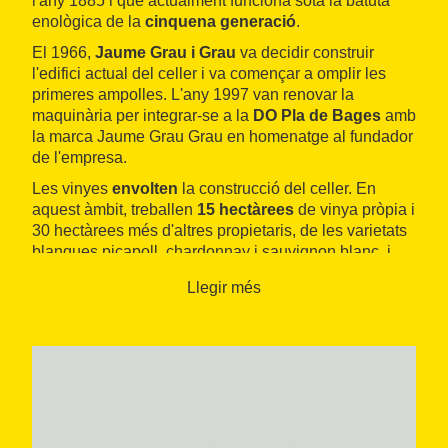
l'any 1885 i que actualment funciona sota la batuta
enològica de la
cinquena generació
.
El 1966,
Jaume Grau i Grau
va decidir construir
l'edifici actual del celler i va començar a omplir les
primeres ampolles. L'any 1997 van renovar la
maquinària per integrar-se a la
DO Pla de Bages
amb
la marca Jaume Grau Grau en homenatge al fundador
de l'empresa.
Les vinyes
envolten
la construcció del celler. En
aquest àmbit, treballen
15 hectàrees
de vinya pròpia i
30 hectàrees més d'altres propietaris, de les varietats
blanques picapoll, chardonnay i sauvignon blanc, i
negres ull de llebre, cabernet franc i sirà. A partir
Llegir més
d'aquest fruit elaboren una àmplia gamma de
productes: vins blancs, rosats, negres de criança i
reserva, de la DO Pla de Bages i la DO Catalunya. A
més, també duen el seu nom quatre caves diferents
(dos bruts nature, un de brut i un de rosat).
Les visites inclouen una
passejada per les vinyes i
el celler
, així com una degustació d'una selecció dels