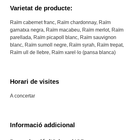
Varietat de producte:
Raïm cabernet franc, Raïm chardonnay, Raïm
garnatxa negra, Raïm macabeu, Raïm merlot, Raïm
parellada, Raïm picapoll blanc, Raïm sauvignon
blanc, Raïm sumoll negre, Raïm syrah, Raïm trepat,
Raïm ull de llebre, Raïm xarel·lo (pansa blanca)
Horari de visites
A concertar
Informació addicional