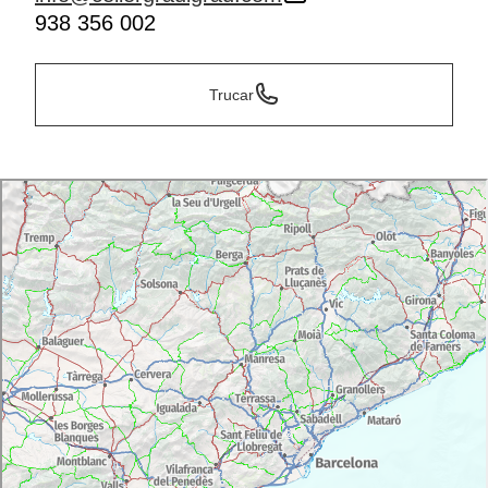
938 356 002
Trucar