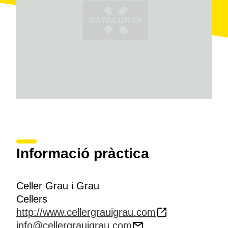
productes de la casa. Els amants de l'hípica tenen la
possibilitat de gaudir d'un
recorregut a cavall
pel
poble i observar les barraques de pedra seca típiques
de la comarca.
Informació pràctica
Celler Grau i Grau
Cellers
http://www.cellergrauigrau.com
info@cellergrauigrau.com