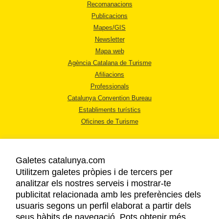
Recomanacions
Publicacions
Mapes/GIS
Newsletter
Mapa web
Agència Catalana de Turisme
Afiliacions
Professionals
Catalunya Convention Bureau
Establiments turístics
Oficines de Turisme
Galetes catalunya.com
Utilitzem galetes pròpies i de tercers per
analitzar els nostres serveis i mostrar-te
AVÍS LEGAL
publicitat relacionada amb les preferències dels
POLÍTICA DE PRIVACITAT
usuaris segons un perfil elaborat a partir dels
COOKIES
seus hàbits de navegació. Pots obtenir més