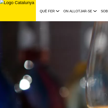
Saltar
al
QUÈ FER
ON ALLOTJAR-SE
SOB
contingut