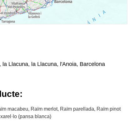
, la Llacuna, la Llacuna, l'Anoia, Barcelona
ducte:
ïm macabeu, Raïm merlot, Raïm parellada, Raïm pinot
 xarel·lo (pansa blanca)