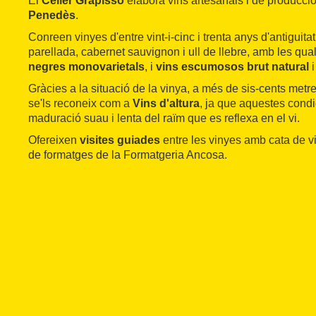
El
Celler Grapissó
elabora vins artesanals i de producció
Penedès
.
Conreen vinyes d'entre vint-i-cinc i trenta anys d'antiguitat
parellada, cabernet sauvignon i ull de llebre, amb les qu
negres monovarietals
, i
vins escumosos brut natural
Gràcies a la situació de la vinya, a més de sis-cents metre
se'ls reconeix com a
Vins d'altura
, ja que aquestes cond
maduració suau i lenta del raïm que es reflexa en el vi.
Ofereixen
visites guiades
entre les vinyes amb cata de vi
de formatges de la Formatgeria Ancosa.