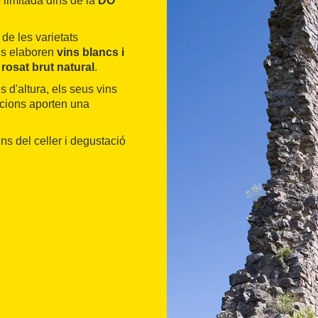
 limitada dins de la
DO
 de les varietats
als elaboren
vins blancs i
i
rosat brut natural
.
s d'altura, els seus vins
icions aporten una
ns del celler i degustació