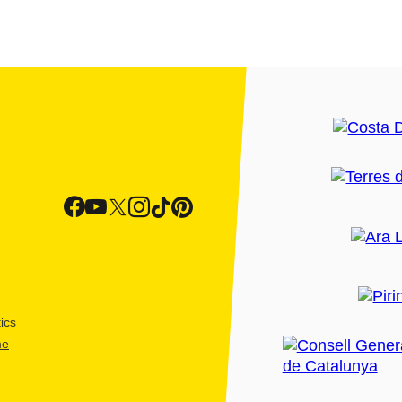
ics
me