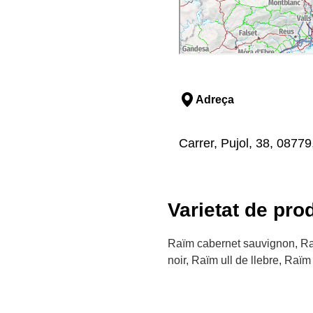
Adreça
Carrer, Pujol, 38, 08779
Varietat de pro
Raïm cabernet sauvignon, Ra
noir, Raïm ull de llebre, Raïm