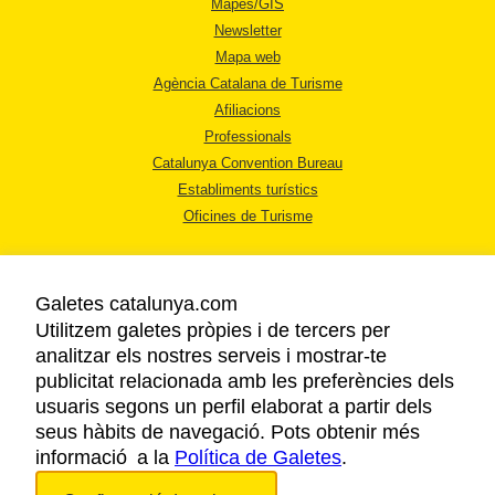
Mapes/GIS
Newsletter
Mapa web
Agència Catalana de Turisme
Afiliacions
Professionals
Catalunya Convention Bureau
Establiments turístics
Oficines de Turisme
Galetes catalunya.com
Utilitzem galetes pròpies i de tercers per
analitzar els nostres serveis i mostrar-te
AVÍS LEGAL
publicitat relacionada amb les preferències dels
POLÍTICA DE PRIVACITAT
usuaris segons un perfil elaborat a partir dels
COOKIES
seus hàbits de navegació. Pots obtenir més
informació a la
Política de Galetes
ACCESSIBILITAT
.