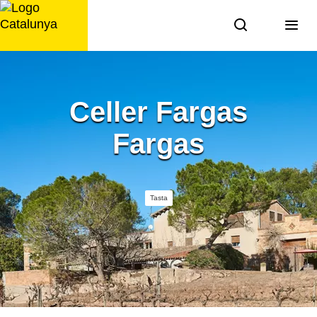
Saltar
al
contingut
Celler Fargas
Fargas
Tasta