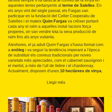
família sempre s'ha dedicat al conreu de la vinya en
aquestes terres pertanyents al
terme de Salelles
. En
els anys vint del segle passat, els Fargas van
participar en la fundació del Celler Cooperatiu de
Salelles i el mateix
Quim Fargas
va créixer portant
cada any el raïm a aquelles instal·lacions força
properes, on van vendre tota la seva producció de
raïm fins als anys vuitanta.
Aleshores, el ja adult Quim Fargas s'havia format com
a
enòleg
i va seguir la tendència imperant a l'època
de substituir els conreus tradicionals per noves
varietats més apreciades, com el cabernet sauvignon i
el merlot, a més de l'ull de llebre i el chardonnay.
Actualment, disposen d'unes
10 hectàrees de vinya
,
una extensió que la família pensa que és la ideal per
tenir-ne cura per ella mateixa seguint els preceptes de
Llegir més
l'agricultura ecològica
. La filosofia que segueixen
consisteix a no vendre ni comprar raïm ni vi, i així
elaboren unes 35.000 ampolles anuals.
Uns vins que, durant vint anys, han
venut
majoritàriament al celler
, on molts veïns de Manresa,