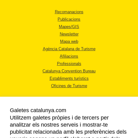
Recomanacions
Publicacions
Mapes/GIS
Newsletter
Mapa web
Agència Catalana de Turisme
Afiliacions
Professionals
Catalunya Convention Bureau
Establiments turístics
Oficines de Turisme
Galetes catalunya.com
Utilitzem galetes pròpies i de tercers per
analitzar els nostres serveis i mostrar-te
AVÍS LEGAL
publicitat relacionada amb les preferències dels
POLÍTICA DE PRIVACITAT