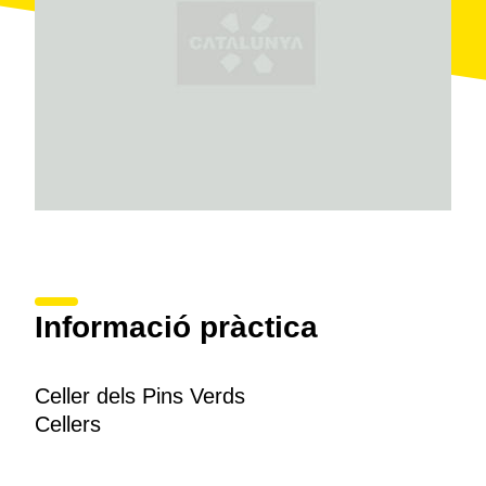
És un bitxo escorredís, però vés a saber, potser els
visitants tenen sort i el veuen durant el passeig per les
vinyes que ofereix el Celler dels Pins Vers (amb
concertació prèvia), com també la possibilitat de
conèixer de prop el procés de vinificació al celler i
degustar La Fuïna.
Informació pràctica
Celler dels Pins Verds
Cellers