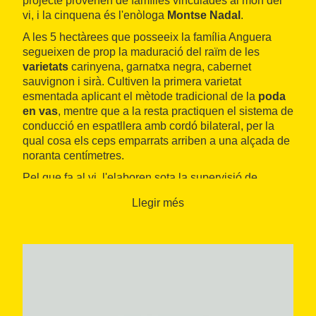
projecte provenen de famílies vinculades al món del
vi, i la cinquena és l'enòloga
Montse Nadal
.
A les 5 hectàrees que posseeix la família Anguera
segueixen de prop la maduració del raïm de les
varietats
carinyena, garnatxa negra, cabernet
sauvignon i sirà. Cultiven la primera varietat
esmentada aplicant el mètode tradicional de la
poda
en vas
, mentre que a la resta practiquen el sistema de
conducció en espatllera amb cordó bilateral, per la
qual cosa els ceps emparrats arriben a una alçada de
noranta centímetres.
Pel que fa al vi, l'elaboren sota la supervisió de
Montse Nadal i el tècnic viticultor
Jordi Anguera
.
Llegir més
Després de reposar durant un any en bótes de roure
francès, descansa sis mesos més en ampolla.
D'aquesta manera surt
La Fuïna
, un vi negre que
s'exporta majoritàriament (90%) en destinacions
internacionals. El nom amb què l'han batejat prové de
l'animal que habita una de les parcel·les que tenen al
Molar i que és de la família de les mosteles.