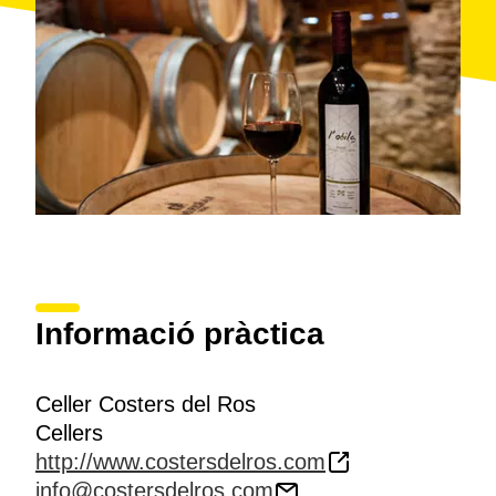
carinyena i cabernet sauvignon.
A Costers del Ros les
visites
sempre són
benvingudes, amb reserva prèvia, i permeten conèixer
la història del nou i antic celler, veure el procés
d'elaboració del vi i, finalment, tastar els seus
productes estrella: el vi negre i el vi ranci.
Informació pràctica
Celler Costers del Ros
Cellers
http://www.costersdelros.com
info@costersdelros.com