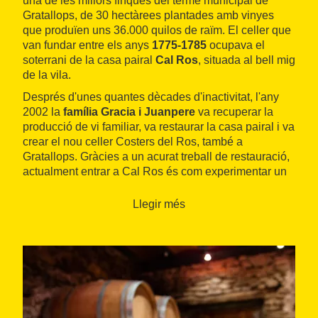
una de les millors finques del terme municipal de
Gratallops, de 30 hectàrees plantades amb vinyes
que produïen uns 36.000 quilos de raïm. El celler que
van fundar entre els anys
1775-1785
ocupava el
soterrani de la casa pairal
Cal Ros
, situada al bell mig
de la vila.
Després d'unes quantes dècades d'inactivitat, l'any
2002 la
família Gracia i Juanpere
va recuperar la
producció de vi familiar, va restaurar la casa pairal i va
crear el nou celler Costers del Ros, també a
Gratallops. Gràcies a un acurat treball de restauració,
actualment entrar a Cal Ros és com experimentar un
viatge al passat. Mostra d'això és l'antic celler situat
sota terra on encara avui s'elabora el
vi ranci
Llegir més
tradicional
.
La resta de la producció, concretament del
vi negre
Obila
, es treballa al nou celler, que ocupa una antiga
casa, de la qual només s'ha conservat la façana i
remodelat
l'interior per equipar-la amb unes
modernes instal·lacions
. Aquest exemplar de vi de
taula s'elabora a partir de les varietats garnatxa,