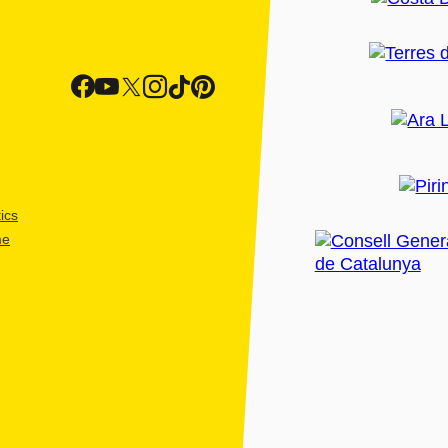
ics
me