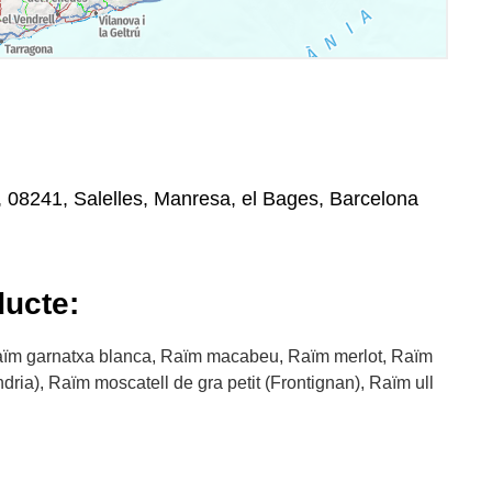
n, 08241, Salelles, Manresa, el Bages, Barcelona
ducte:
aïm garnatxa blanca, Raïm macabeu, Raïm merlot, Raïm
dria), Raïm moscatell de gra petit (Frontignan), Raïm ull