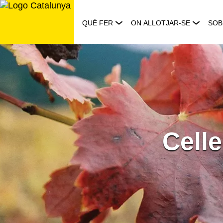
Saltar
al
QUÈ FER
ON ALLOTJAR-SE
SOB
contingut
Celle