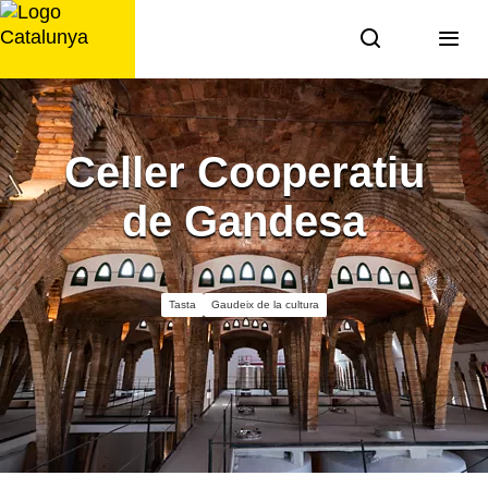
Saltar
al
contingut
Celler Cooperatiu
de Gandesa
Tasta
Gaudeix de la cultura