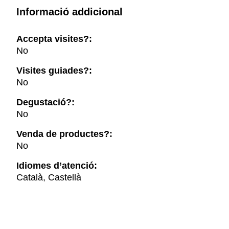
Informació addicional
Accepta visites?:
No
Visites guiades?:
No
Degustació?:
No
Venda de productes?:
No
Idiomes d’atenció:
Català, Castellà