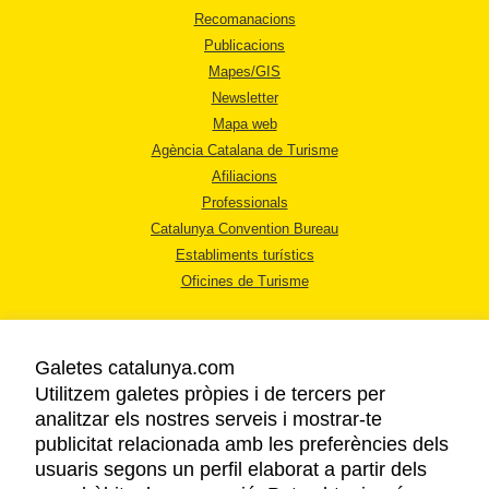
Recomanacions
Publicacions
Mapes/GIS
Newsletter
Mapa web
Agència Catalana de Turisme
Afiliacions
Professionals
Catalunya Convention Bureau
Establiments turístics
Oficines de Turisme
Galetes catalunya.com
Utilitzem galetes pròpies i de tercers per
analitzar els nostres serveis i mostrar-te
AVÍS LEGAL
publicitat relacionada amb les preferències dels
POLÍTICA DE PRIVACITAT
usuaris segons un perfil elaborat a partir dels