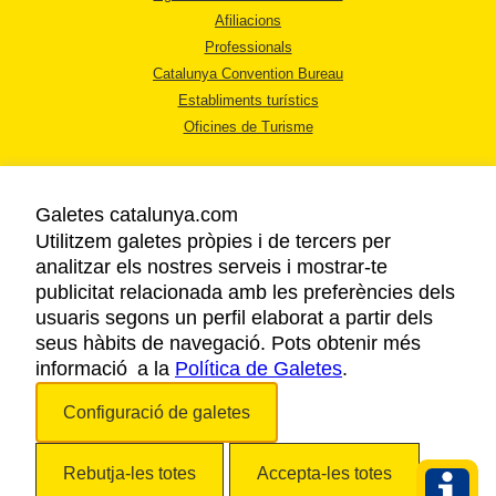
Afiliacions
Professionals
Catalunya Convention Bureau
Establiments turístics
Oficines de Turisme
Galetes catalunya.com
Utilitzem galetes pròpies i de tercers per
analitzar els nostres serveis i mostrar-te
AVÍS LEGAL
publicitat relacionada amb les preferències dels
POLÍTICA DE PRIVACITAT
usuaris segons un perfil elaborat a partir dels
COOKIES
seus hàbits de navegació. Pots obtenir més
informació a la
Política de Galetes
ACCESSIBILITAT
.
Configuració de galetes
Copyright © 2026. Agència Catalana de Turisme. Tots els drets reservats.
Rebutja-les totes
Accepta-les totes