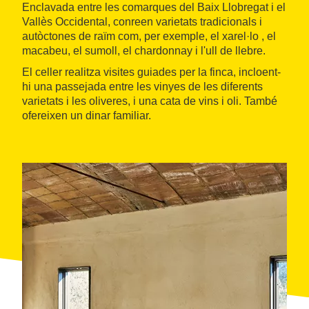
Enclavada entre les comarques del Baix Llobregat i el
Vallès Occidental, conreen varietats tradicionals i
autòctones de raïm com, per exemple, el xarel·lo , el
macabeu, el sumoll, el chardonnay i l'ull de llebre.
El celler realitza visites guiades per la finca, incloent-
hi una passejada entre les vinyes de les diferents
varietats i les oliveres, i una cata de vins i oli. També
ofereixen un dinar familiar.